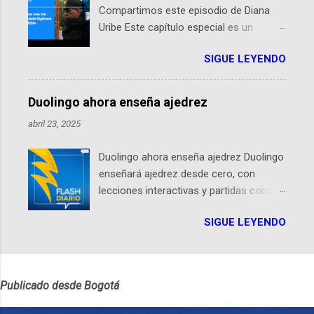
Compartimos este episodio de Diana
competencia mundial que opera en más de 60
Uribe Este capítulo especial es un
ciudades, donde participantes tienen 24 horas para
homenaje a una de las personas que se
idear startups basadas en tecnologías espaciales
SIGUE LEYENDO
encuentran en el espíritu de este
como satélites y datos orbitales. En Bogotá, arranca
podcast: Ricardo Espinosa «Richi». A 10
con un evento gratuito el 30 de enero a las 10:00 a. m.
años de la partida del mayor compañero
en el Planetario (calle 26B #5-93), in...
Duolingo ahora enseña ajedrez
de historias de Diana, les contaremos
abril 23, 2025
un relato de vida que entrecruza la
literatura, la historia, el cine, los cómics,
Duolingo ahora enseña ajedrez Duolingo
la fantasía y el amor. También
enseñará ajedrez desde cero, con
hablaremos del origen de la narrativa de
lecciones interactivas y partidas contra
este podcast, de dónde viene "la fuerza
Oscar. El curso estará en iOS desde
poderosa", del relato viviente que
SIGUE LEYENDO
mayo Por Félix Riaño @LocutorCo
encarna una joven librera de Barichara y
Duolingo, la popular app para aprender
de nuestro protagonista: un personaje
idiomas, sorprendió al anunciar que va a
de gabán y sombrero que parecía
enseñar ajedrez. Sí, el clásico juego de
sacado directamente de una novela de
Publicado desde Bogotá
estrategia. Será el tercer curso no
espías Notas del episodio: -La
lingüístico de la app, después de música
colección Ricardo Espinosa: los cómics,