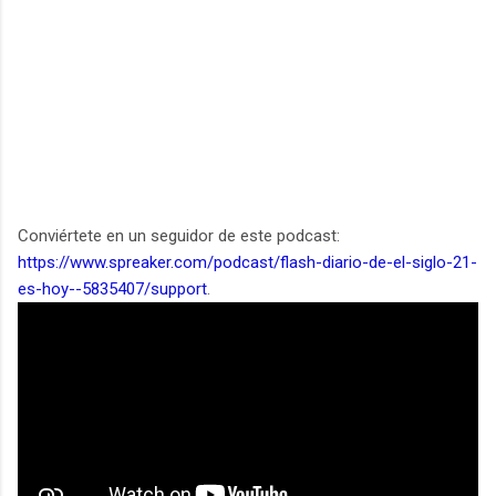
Conviértete en un seguidor de este podcast:
https://www.spreaker.com/podcast/flash-diario-de-el-siglo-21-
es-hoy--5835407/support
.