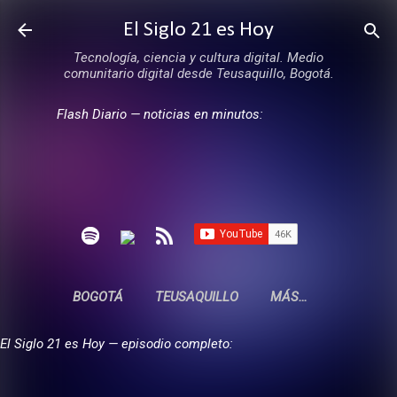
Ir al contenido principal
El Siglo 21 es Hoy
Tecnología, ciencia y cultura digital. Medio
comunitario digital desde Teusaquillo, Bogotá.
Flash Diario — noticias en minutos:
BOGOTÁ
TEUSAQUILLO
MÁS…
El Siglo 21 es Hoy — episodio completo: