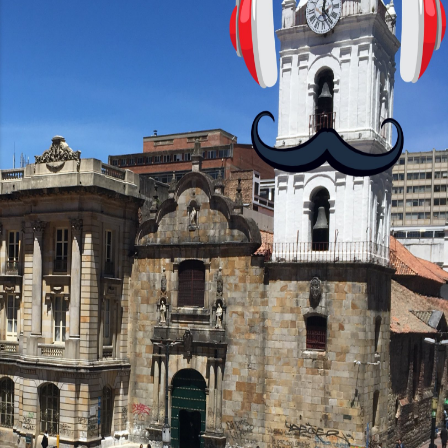
Equipados con el chipset MediaTek
Helio G85, el Moto G24 ofrece 4GB de
RAM, mientras que el Moto G24 Power
brinda opciones de 4GB o 6GB de RAM,
mejorando su capacidad...