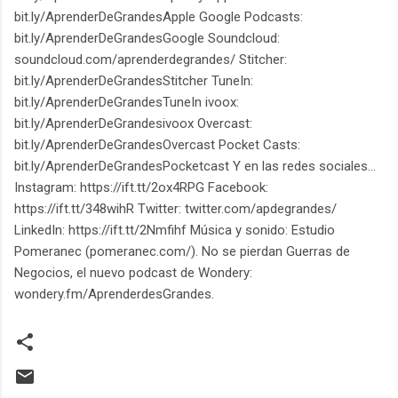
bit.ly/AprenderDeGrandesApple Google Podcasts:
bit.ly/AprenderDeGrandesGoogle Soundcloud:
soundcloud.com/aprenderdegrandes/ Stitcher:
bit.ly/AprenderDeGrandesStitcher TuneIn:
bit.ly/AprenderDeGrandesTuneIn ivoox:
bit.ly/AprenderDeGrandesivoox Overcast:
bit.ly/AprenderDeGrandesOvercast Pocket Casts:
bit.ly/AprenderDeGrandesPocketcast Y en las redes sociales...
Instagram: https://ift.tt/2ox4RPG Facebook:
https://ift.tt/348wihR Twitter: twitter.com/apdegrandes/
LinkedIn: https://ift.tt/2Nmfihf Música y sonido: Estudio
Pomeranec (pomeranec.com/). No se pierdan Guerras de
Negocios, el nuevo podcast de Wondery:
wondery.fm/AprenderdesGrandes.