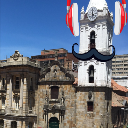
con personajes simpáticos y ayudas
visuales. ¿Será posible que una app que
antes nos enseñó francés, ahora nos
convierta en jugadores de ajedrez? Aún
no podrás jugar contra otros humanos
La aplicación Duolingo fue lanzada en
2012 y cuenta con más de 37 millones
de usuarios activos diarios. Desde 2022,
ha empeza...