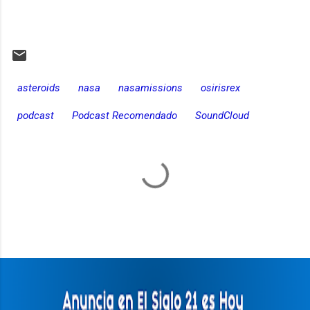
asteroids
nasa
nasamissions
osirisrex
podcast
Podcast Recomendado
SoundCloud
C
o
m
e
n
t
a
r
i