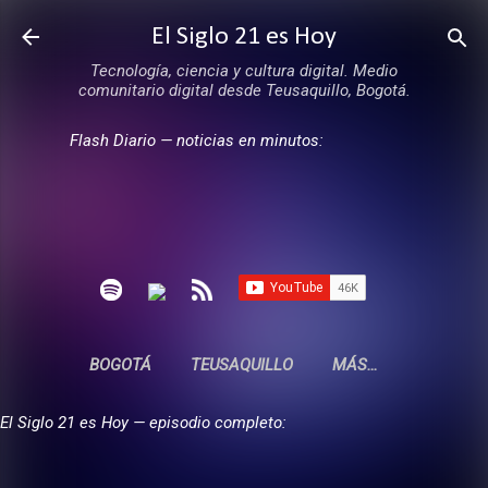
Ir al contenido principal
El Siglo 21 es Hoy
Tecnología, ciencia y cultura digital. Medio
comunitario digital desde Teusaquillo, Bogotá.
Flash Diario — noticias en minutos:
BOGOTÁ
TEUSAQUILLO
MÁS…
El Siglo 21 es Hoy — episodio completo: