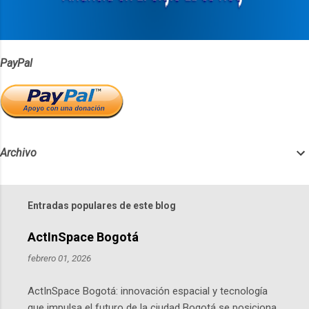
o
s
PayPal
Archivo
Entradas populares de este blog
ActInSpace Bogotá
febrero 01, 2026
ActInSpace Bogotá: innovación espacial y tecnología
que impulsa el futuro de la ciudad Bogotá se posiciona