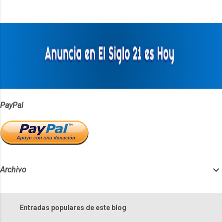
n
t
a
r
i
o
s
PayPal
Archivo
Entradas populares de este blog