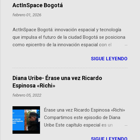
ActInSpace Bogotá
febrero 01, 2026
ActInSpace Bogotá: innovación espacial y tecnología
que impulsa el futuro de la ciudad Bogotá se posiciona
como epicentro de la innovación espacial con el
lanzamiento inminente de ActInSpace 2026, un
SIGUE LEYENDO
hackathon global que convierte tecnologías de la
Agencia Espacial Europea en soluciones prácticas para
la vida cotidiana. Este evento, organizado por el
Diana Uribe- Érase una vez Ricardo
Planetario de Bogotá del Idartes y la Universidad de los
Espinosa «Richi»
Andes, reúne a expertos como el presidente de Airbus
febrero 05, 2022
Colombia y líderes del sector aeroespacial para inspirar
a emprendedores y estudiantes. Qué es ActInSpace y
Érase una vez Ricardo Espinosa «Richi»
por qué importa en Bogotá ActInSpace es una
Compartimos este episodio de Diana
competencia mundial que opera en más de 60
Uribe Este capítulo especial es un
ciudades, donde participantes tienen 24 horas para
homenaje a una de las personas que se
idear startups basadas en tecnologías espaciales
SIGUE LEYENDO