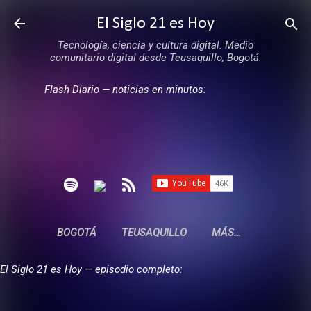
Ir al contenido principal
El Siglo 21 es Hoy
Tecnología, ciencia y cultura digital. Medio
comunitario digital desde Teusaquillo, Bogotá.
Flash Diario — noticias en minutos:
BOGOTÁ
TEUSAQUILLO
MÁS…
El Siglo 21 es Hoy — episodio completo: