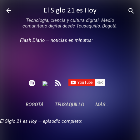
Ir al contenido principal
El Siglo 21 es Hoy
Tecnología, ciencia y cultura digital. Medio
comunitario digital desde Teusaquillo, Bogotá.
Flash Diario — noticias en minutos:
BOGOTÁ
TEUSAQUILLO
MÁS…
El Siglo 21 es Hoy — episodio completo: