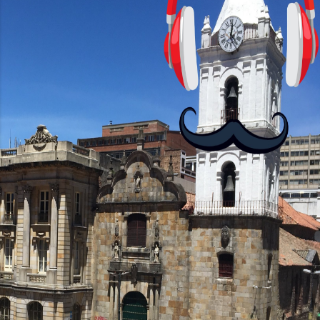
visuales. ¿Será posible que una app que
antes nos enseñó francés, ahora nos
convierta en jugadores de ajedrez? Aún
no podrás jugar contra otros humanos
La aplicación Duolingo fue lanzada en
2012 y cuenta con más de 37 millones
de usuarios activos diarios. Desde 2022,
ha empeza...