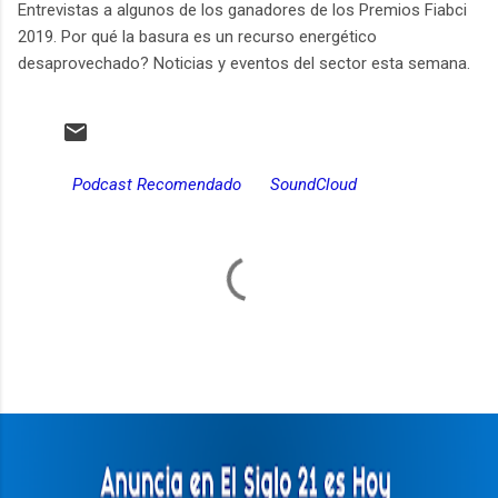
Entrevistas a algunos de los ganadores de los Premios Fiabci
2019. Por qué la basura es un recurso energético
desaprovechado? Noticias y eventos del sector esta semana.
Podcast Recomendado
SoundCloud
C
o
m
e
n
t
a
r
i