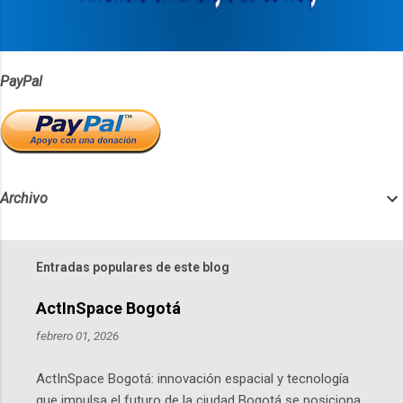
o
s
PayPal
Archivo
Entradas populares de este blog
ActInSpace Bogotá
febrero 01, 2026
ActInSpace Bogotá: innovación espacial y tecnología
que impulsa el futuro de la ciudad Bogotá se posiciona