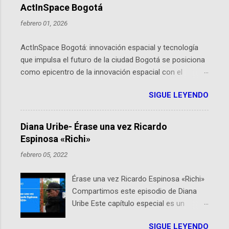
ActInSpace Bogotá
febrero 01, 2026
ActInSpace Bogotá: innovación espacial y tecnología
que impulsa el futuro de la ciudad Bogotá se posiciona
como epicentro de la innovación espacial con el
lanzamiento inminente de ActInSpace 2026, un
SIGUE LEYENDO
hackathon global que convierte tecnologías de la
Agencia Espacial Europea en soluciones prácticas para
la vida cotidiana. Este evento, organizado por el
Diana Uribe- Érase una vez Ricardo
Planetario de Bogotá del Idartes y la Universidad de los
Espinosa «Richi»
Andes, reúne a expertos como el presidente de Airbus
febrero 05, 2022
Colombia y líderes del sector aeroespacial para inspirar
a emprendedores y estudiantes. Qué es ActInSpace y
Érase una vez Ricardo Espinosa «Richi»
por qué importa en Bogotá ActInSpace es una
Compartimos este episodio de Diana
competencia mundial que opera en más de 60
Uribe Este capítulo especial es un
ciudades, donde participantes tienen 24 horas para
homenaje a una de las personas que se
idear startups basadas en tecnologías espaciales
SIGUE LEYENDO
encuentran en el espíritu de este