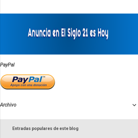
t
a
r
i
o
s
PayPal
Archivo
Entradas populares de este blog