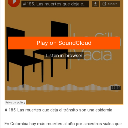
# 185. Las muertes que deja el tránsito son una epidemia
En Colombia hay más muertes al año por siniestros viales que