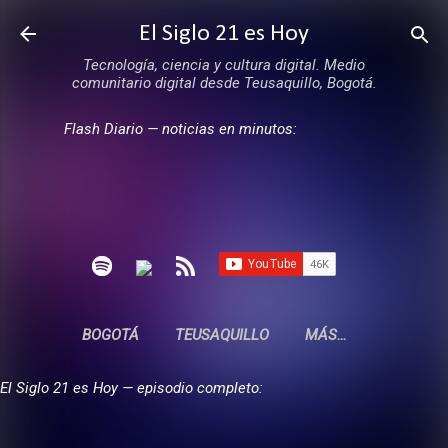
Ir al contenido principal
El Siglo 21 es Hoy
Tecnología, ciencia y cultura digital. Medio
comunitario digital desde Teusaquillo, Bogotá.
Flash Diario — noticias en minutos:
BOGOTÁ
TEUSAQUILLO
MÁS…
El Siglo 21 es Hoy — episodio completo: