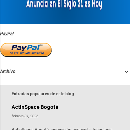
i
o
s
PayPal
Archivo
Entradas populares de este blog
ActInSpace Bogotá
febrero 01, 2026
ActInSpace Bogotá: innovación espacial y tecnología