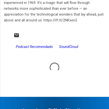
experienced in 1969. It’s a magic that will flow through
networks more sophisticated than ever before — an
appreciation for the technological wonders that lay ahead, just
above and all around us. https://ift.tt/2NKxen2
Podcast Recomendado
SoundCloud
C
o
m
e
n
t
a
r