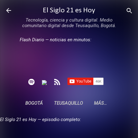
Ir al contenido principal
El Siglo 21 es Hoy
Tecnología, ciencia y cultura digital. Medio
comunitario digital desde Teusaquillo, Bogotá.
Flash Diario — noticias en minutos:
BOGOTÁ
TEUSAQUILLO
MÁS…
El Siglo 21 es Hoy — episodio completo: