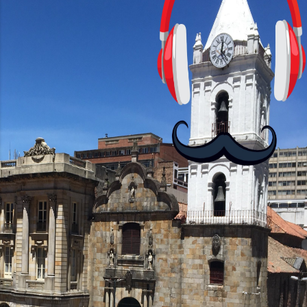
cursos: lecciones cortas, interactivas,
con personajes simpáticos y ayudas
visuales. ¿Será posible que una app que
antes nos enseñó francés, ahora nos
convierta en jugadores de ajedrez? Aún
no podrás jugar contra otros humanos
La aplicación Duolingo fue lanzada en
2012 y cuenta con más de 37 millones
de usuarios activos diarios. Desde 2022,
ha empeza...