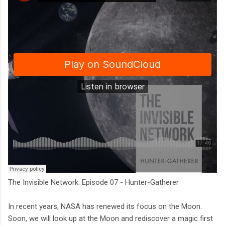
The Invisible Network: Episode 07 - Hunter-Gatherer
In recent years, NASA has renewed its focus on the Moon.
Soon, we will look up at the Moon and rediscover a magic first