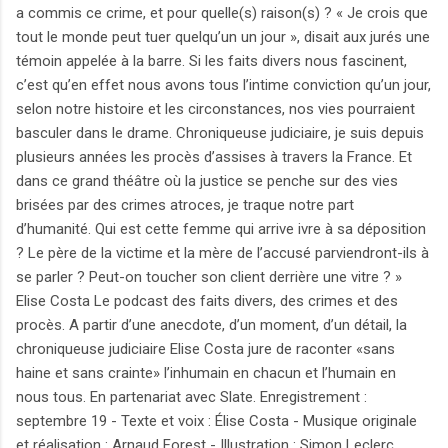
a commis ce crime, et pour quelle(s) raison(s) ? « Je crois que
tout le monde peut tuer quelqu’un un jour », disait aux jurés une
témoin appelée à la barre. Si les faits divers nous fascinent,
c’est qu’en effet nous avons tous l’intime conviction qu’un jour,
selon notre histoire et les circonstances, nos vies pourraient
basculer dans le drame. Chroniqueuse judiciaire, je suis depuis
plusieurs années les procès d’assises à travers la France. Et
dans ce grand théâtre où la justice se penche sur des vies
brisées par des crimes atroces, je traque notre part
d’humanité. Qui est cette femme qui arrive ivre à sa déposition
? Le père de la victime et la mère de l’accusé parviendront-ils à
se parler ? Peut-on toucher son client derrière une vitre ? »
Elise Costa Le podcast des faits divers, des crimes et des
procès. A partir d’une anecdote, d’un moment, d’un détail, la
chroniqueuse judiciaire Elise Costa jure de raconter «sans
haine et sans crainte» l’inhumain en chacun et l’humain en
nous tous. En partenariat avec Slate. Enregistrement :
septembre 19 - Texte et voix : Élise Costa - Musique originale
et réalisation : Arnaud Forest - Illustration : Simon Leclerc