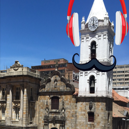
HD+ y una tasa de refresco de 90Hz,
asegurando una experiencia visual
fluida. Procesador y Rendimiento
Equipados con el chipset MediaTek
Helio G85, el Moto G24 ofrece 4GB de
RAM, mientras que el Moto G24 Power
brinda opciones de 4GB o 6GB de RAM,
mejorando su capacidad...