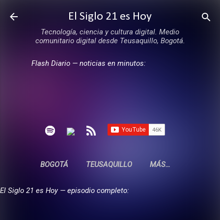
Ir al contenido principal
El Siglo 21 es Hoy
Tecnología, ciencia y cultura digital. Medio
comunitario digital desde Teusaquillo, Bogotá.
Flash Diario — noticias en minutos:
BOGOTÁ
TEUSAQUILLO
MÁS…
El Siglo 21 es Hoy — episodio completo: