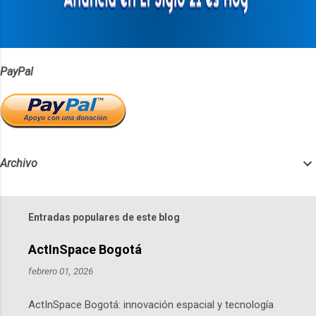
i
o
s
PayPal
Archivo
Entradas populares de este blog
ActInSpace Bogotá
febrero 01, 2026
ActInSpace Bogotá: innovación espacial y tecnología