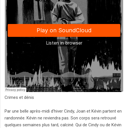
Crimes et dénis
Par une belle après-midi d’hiver Cindy, Joan et Kévin partent en
randonnée. Kévin ne reviendra pas. Son corps sera retrouvé
quelques semaines plus tard, calciné. Qui de Cindy ou de Kévin