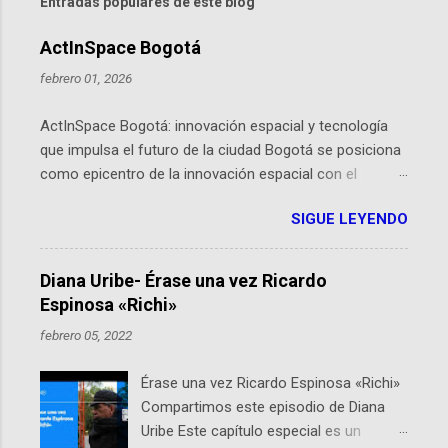
Entradas populares de este blog
ActInSpace Bogotá
febrero 01, 2026
ActInSpace Bogotá: innovación espacial y tecnología
que impulsa el futuro de la ciudad Bogotá se posiciona
como epicentro de la innovación espacial con el
lanzamiento inminente de ActInSpace 2026, un
SIGUE LEYENDO
hackathon global que convierte tecnologías de la
Agencia Espacial Europea en soluciones prácticas para
la vida cotidiana. Este evento, organizado por el
Diana Uribe- Érase una vez Ricardo
Planetario de Bogotá del Idartes y la Universidad de los
Espinosa «Richi»
Andes, reúne a expertos como el presidente de Airbus
febrero 05, 2022
Colombia y líderes del sector aeroespacial para inspirar
a emprendedores y estudiantes. Qué es ActInSpace y
Érase una vez Ricardo Espinosa «Richi»
por qué importa en Bogotá ActInSpace es una
Compartimos este episodio de Diana
competencia mundial que opera en más de 60
Uribe Este capítulo especial es un
ciudades, donde participantes tienen 24 horas para