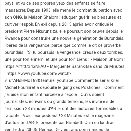
pays, et vu de ses propres yeux des enfants se faire
massacrer. Depuis 1993, elle mène le combat du pardon avec
son ONG, la Maison Shalom : éduquer, guérir les blessures et
cultiver l’espoir. En exil depuis 2015 après avoir critiqué le
président Pierre Nkurunziza, elle poursuit son œuvre depuis le
Rwanda pour construire une nouvelle génération de Burundais,
libérés de la vengeance, parce que comme le dit ce proverbe
burundais : “Si tu poursuis la vengeance, creuse deux tombes,
une pour ton ennemi et une pour toi.” Liens : - Maison Shalom :
https://ift.tt/34SNkAU - Marguerite Barankitse dans 28 Minutes
: https://www.youtube.com/watch?
v=ufAHsHMoT88&feature=youtu.be Comment le serial killer
Michel Fourniret a dépouillé le gang des Postiches... Comment
j’ai aidé mon enfant harcelée à l’école... Qu’ils soient
journalistes, écrivains ou grands témoins, les invité.e.s de
l’émission 28 minutes d'ARTE ont des histoires formidables à
raconter. Voici leur podcast ! 28 Minutes est le magazine
d’actualité d’ARTE, présenté par Elisabeth Quin du lundi au
vendredi à 20h05. Renaud Dély est aux commandes de