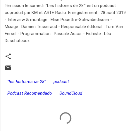
l'émission le samedi. "Les histoires de 28’" est un podcast
coproduit par KM et ARTE Radio. Enregistrement : 28 août 2019
- Interview & montage : Elise Pouettre-Schwabedissen -
Mixage : Damien Tesseraud - Responsable éditorial : Tom Van
Eersel - Programmation : Pascale Assor - Fichiste : Léa
Deschateaux
"les histoires de 28"
podcast
Podcast Recomendado
SoundCloud
C
o
m