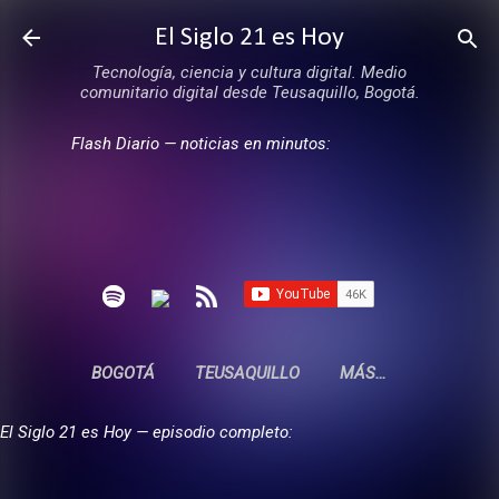
Ir al contenido principal
El Siglo 21 es Hoy
Tecnología, ciencia y cultura digital. Medio
comunitario digital desde Teusaquillo, Bogotá.
Flash Diario — noticias en minutos:
BOGOTÁ
TEUSAQUILLO
MÁS…
El Siglo 21 es Hoy — episodio completo: