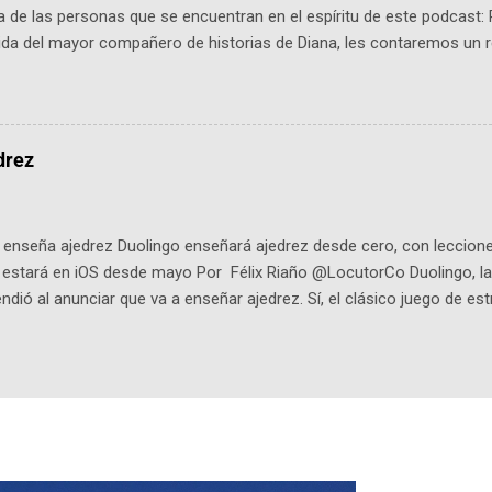
 de las personas que se encuentran en el espíritu de este podcast: 
tida del mayor compañero de historias de Diana, les contaremos un re
istoria, el cine, los cómics, la fantasía y el amor. También hablaremos
de viene "la fuerza poderosa", del relato viviente que encarna una jo
onista: un personaje de gabán y sombrero que parecía sacado direc
dio: -La colección Ricardo Espinosa: los cómics, las novelas y los l
drez
ar en la Biblioteca Luis Ángel Arango ¡Síguenos en nuestras Redes 
q25SBg Instagram: https://ift.tt/UPfSeo3 Twitter: https://twitter.com/di
enseña ajedrez Duolingo enseñará ajedrez desde cero, con lecciones
o estará en iOS desde mayo Por Félix Riaño @LocutorCo Duolingo, la
ndió al anunciar que va a enseñar ajedrez. Sí, el clásico juego de est
 la app, después de música y matemáticas. Comenzará como beta e
le primero en inglés. Los usuarios aprenderán desde lo más básico, 
tas. El sistema de enseñanza es similar al de sus otros cursos: lecc
páticos y ayudas visuales. ¿Será posible que una app que antes no
ugadores de ajedrez? Aún no podrás jugar contra otros humanos La a
ta con más de 37 millones de usuarios activos diarios. Desde 2022, 