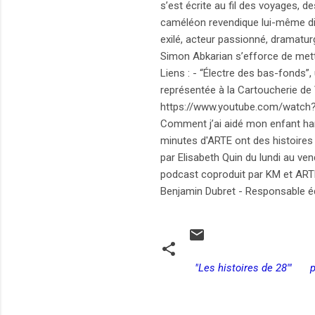
s’est écrite au fil des voyages, 
caméléon revendique lui-même dive
exilé, acteur passionné, dramaturg
Simon Abkarian s’efforce de mettr
Liens : - “Électre des bas-fonds
représentée à la Cartoucherie de 
https://www.youtube.com/watch?v=
Comment j’ai aidé mon enfant harce
minutes d'ARTE ont des histoires 
par Elisabeth Quin du lundi au ve
podcast coproduit par KM et ARTE
Benjamin Dubret - Responsable édi
"Les histoires de 28'"
C