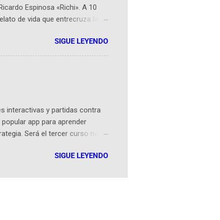
Ricardo Espinosa «Richi». A 10
lato de vida que entrecruza la
 del origen de la narrativa de este
SIGUE LEYENDO
ven librera de Barichara y de
tamente de una novela de espías
ibros reunidos por Richi hoy se
Sociales! Facebook:
an...
 interactivas y partidas contra
 popular app para aprender
rategia. Será el tercer curso no
n iOS a mediados de mayo y
SIGUE LEYENDO
como mover un alfil, hasta jugar
iones cortas, interactivas, con
s enseñó francés, ahora nos
plicación Duolingo fue lanzada
ha empeza...