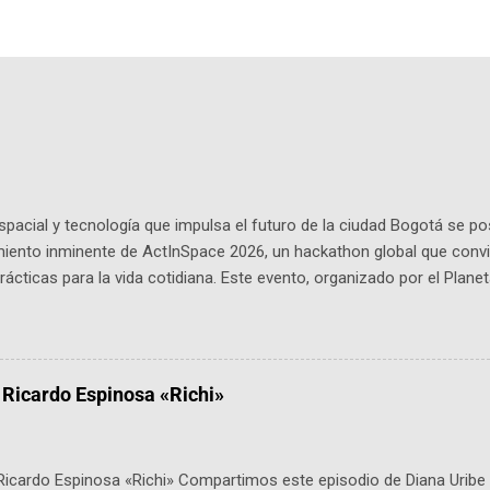
pacial y tecnología que impulsa el futuro de la ciudad Bogotá se p
miento inminente de ActInSpace 2026, un hackathon global que convi
ácticas para la vida cotidiana. Este evento, organizado por el Planet
 expertos como el presidente de Airbus Colombia y líderes del secto
é es ActInSpace y por qué importa en Bogotá ActInSpace es una c
ipantes tienen 24 horas para idear startups basadas en tecnologías
a con un evento gratuito el 30 de enero a las 10:00 a. m. en el Planeta
 Ricardo Espinosa «Richi»
Ricardo Espinosa «Richi» Compartimos este episodio de Diana Uribe 