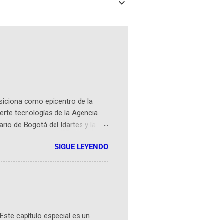
osiciona como epicentro de la
erte tecnologías de la Agencia
ario de Bogotá del Idartes y la
r aeroespacial para inspirar a
SIGUE LEYENDO
ompetencia mundial que opera en
 espaciales como satélites y
rio (calle 26B #5-93), in...
Este capítulo especial es un