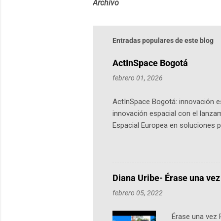
Archivo
Entradas populares de este blog
ActInSpace Bogotá
febrero 01, 2026
ActInSpace Bogotá: innovación es
innovación espacial con el lanza
Espacial Europea en soluciones pr
Universidad de los Andes, reúne a
emprendedores y estudiantes. Qu
más de 60 ciudades, donde partic
datos orbitales. En Bogotá, arranc
Diana Uribe- Érase una vez
febrero 05, 2022
Érase una vez 