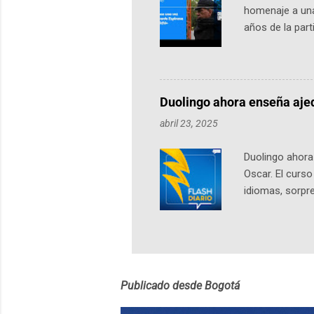
homenaje a una
años de la par
literatura, la h
podcast, de dón
nuestro protag
Notas del episo
Duolingo ahora enseña aje
pueden consult
abril 23, 2025
https://ift.tt/W
Duolingo ahora 
Oscar. El curs
idiomas, sorpre
lingüístico de
estará disponib
partidas comple
personajes sim
convierta en j
Publicado desde Bogotá
en 2012 y cuen