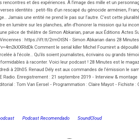
des rencontres et des expériences. À l’image des mille et un personna
rses identités : petit-fils d’un rescapé du génocide arménien, França
e… Jamais une entité ne prend le pas sur l’autre. C’est cette pluralité
e en lumière sur les planches, afin d’honorer la mission qui lui incom
”, une pièce de théâtre de Simon Abkarian, parue aux Éditions Actes 
Vincennes : https://ift.tt/2rmOtSN - Simon Abkarian dans 28 Minutes
4m2kXXRldDk Comment le serial killer Michel Fourniret a dépouillé 
lée à l’école... Qu’ils soient journalistes, écrivains ou grands témoin
formidables à raconter. Voici leur podcast ! 28 Minutes est le magaz
ndredi à 20h05. Renaud Dély est aux commandes de l'émission le samed
 Radio. Enregistrement : 21 septembre 2019 - Interview & montage :
torial : Tom Van Eersel - Programmation : Claire Mayot - Fichiste : 
podcast
Podcast Recomendado
SoundCloud