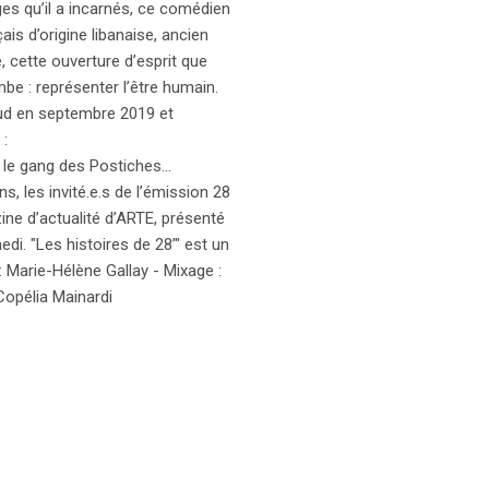
ges qu’il a incarnés, ce comédien
is d’origine libanaise, ancien
, cette ouverture d’esprit que
be : représenter l’être humain.
Sud en septembre 2019 et
 :
le gang des Postiches...
s, les invité.e.s de l’émission 28
ine d’actualité d’ARTE, présenté
i. "Les histoires de 28’" est un
 Marie-Hélène Gallay - Mixage :
Copélia Mainardi