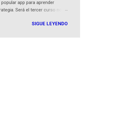
 popular app para aprender
rategia. Será el tercer curso no
n iOS a mediados de mayo y
SIGUE LEYENDO
como mover un alfil, hasta jugar
iones cortas, interactivas, con
s enseñó francés, ahora nos
plicación Duolingo fue lanzada
ha empeza...