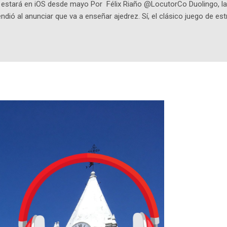
o estará en iOS desde mayo Por Félix Riaño @LocutorCo Duolingo, la
ndió al anunciar que va a enseñar ajedrez. Sí, el clásico juego de est
 la app, después de música y matemáticas. Comenzará como beta e
le primero en inglés. Los usuarios aprenderán desde lo más básico, 
tas. El sistema de enseñanza es similar al de sus otros cursos: lecc
páticos y ayudas visuales. ¿Será posible que una app que antes no
ugadores de ajedrez? Aún no podrás jugar contra otros humanos La a
ta con más de 37 millones de usuarios activos diarios. Desde 2022, 