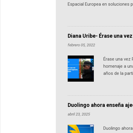
Espacial Europea en soluciones pr
Universidad de los Andes, reúne a
emprendedores y estudiantes. Qu
más de 60 ciudades, donde partic
datos orbitales. En Bogotá, arranc
Diana Uribe- Érase una vez
febrero 05, 2022
Érase una vez 
homenaje a una
años de la par
literatura, la h
podcast, de dón
nuestro protag
Notas del episo
Duolingo ahora enseña aj
pueden consult
abril 23, 2025
https://ift.tt/W
Duolingo ahora 