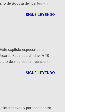
ario de Bogotá del Idartes y la
r aeroespacial para inspirar a
SIGUE LEYENDO
ompetencia mundial que opera en
 espaciales como satélites y
rio (calle 26B #5-93), in...
Este capítulo especial es un
Ricardo Espinosa «Richi». A 10
lato de vida que entrecruza la
 del origen de la narrativa de este
SIGUE LEYENDO
ven librera de Barichara y de
tamente de una novela de espías
ibros reunidos por Richi hoy se
Sociales! Facebook:
an...
 interactivas y partidas contra