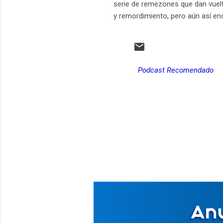
serie de remezones que dan vuelta 
y remordimiento, pero aún así enc
Podcast Recomendado
C
o
m
e
n
t
a
r
i
o