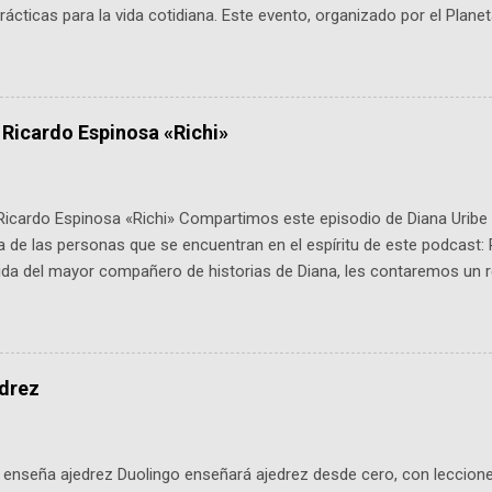
ácticas para la vida cotidiana. Este evento, organizado por el Planet
 expertos como el presidente de Airbus Colombia y líderes del secto
é es ActInSpace y por qué importa en Bogotá ActInSpace es una c
ipantes tienen 24 horas para idear startups basadas en tecnologías
a con un evento gratuito el 30 de enero a las 10:00 a. m. en el Planeta
 Ricardo Espinosa «Richi»
Ricardo Espinosa «Richi» Compartimos este episodio de Diana Uribe 
 de las personas que se encuentran en el espíritu de este podcast: 
tida del mayor compañero de historias de Diana, les contaremos un re
istoria, el cine, los cómics, la fantasía y el amor. También hablaremos
de viene "la fuerza poderosa", del relato viviente que encarna una jo
onista: un personaje de gabán y sombrero que parecía sacado direc
dio: -La colección Ricardo Espinosa: los cómics, las novelas y los l
edrez
ar en la Biblioteca Luis Ángel Arango ¡Síguenos en nuestras Redes 
q25SBg Instagram: https://ift.tt/UPfSeo3 Twitter: https://twitter.com/di
enseña ajedrez Duolingo enseñará ajedrez desde cero, con lecciones