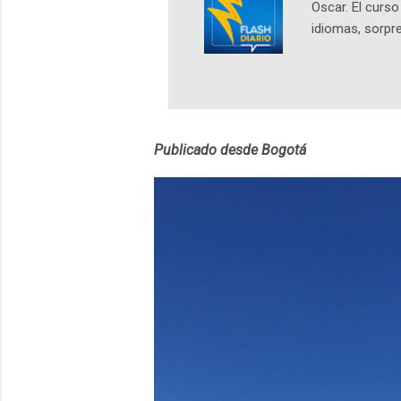
Oscar. El curs
idiomas, sorpre
lingüístico de
estará disponib
partidas comple
personajes sim
convierta en j
Publicado desde Bogotá
en 2012 y cuen