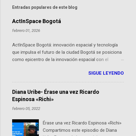
Entradas populares de este blog
ActInSpace Bogotá
febrero 01, 2026
ActInSpace Bogotá: innovación espacial y tecnología
que impulsa el futuro de la ciudad Bogotá se posiciona
como epicentro de la innovación espacial con el
lanzamiento inminente de ActInSpace 2026, un
SIGUE LEYENDO
hackathon global que convierte tecnologías de la
Agencia Espacial Europea en soluciones prácticas para
la vida cotidiana. Este evento, organizado por el
Diana Uribe- Érase una vez Ricardo
Planetario de Bogotá del Idartes y la Universidad de los
Espinosa «Richi»
Andes, reúne a expertos como el presidente de Airbus
febrero 05, 2022
Colombia y líderes del sector aeroespacial para inspirar
a emprendedores y estudiantes. Qué es ActInSpace y
Érase una vez Ricardo Espinosa «Richi»
por qué importa en Bogotá ActInSpace es una
Compartimos este episodio de Diana
competencia mundial que opera en más de 60