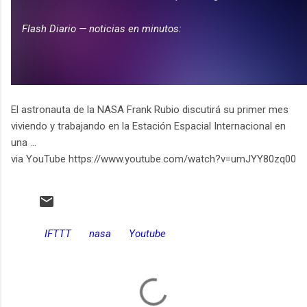
El astronauta de la NASA Frank Rubio discutirá su primer mes
viviendo y trabajando en la Estación Espacial Internacional en
una ...
via YouTube https://www.youtube.com/watch?v=umJYY80zq00
IFTTT
nasa
Youtube
C
o
m