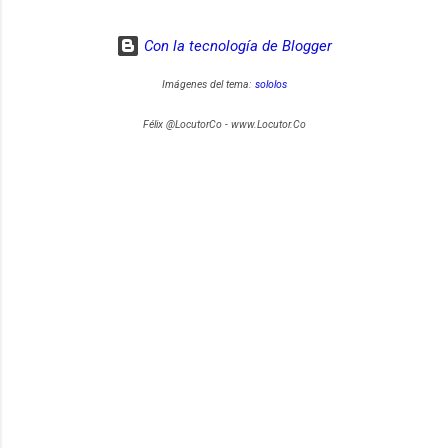
Con la tecnología de Blogger
Imágenes del tema:
sololos
Félix @LocutorCo - www.Locutor.Co