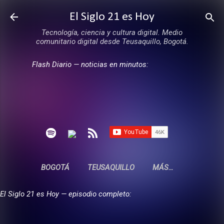
Ir al contenido principal
El Siglo 21 es Hoy
Tecnología, ciencia y cultura digital. Medio
comunitario digital desde Teusaquillo, Bogotá.
Flash Diario — noticias en minutos:
BOGOTÁ
TEUSAQUILLO
MÁS…
El Siglo 21 es Hoy — episodio completo: