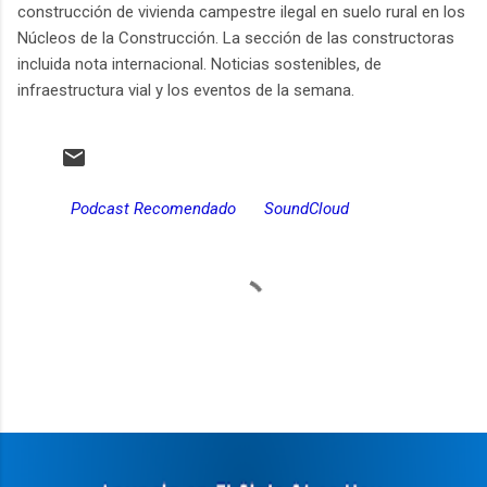
construcción de vivienda campestre ilegal en suelo rural en los
Núcleos de la Construcción. La sección de las constructoras
incluida nota internacional. Noticias sostenibles, de
infraestructura vial y los eventos de la semana.
Podcast Recomendado
SoundCloud
C
o
m
e
n
t
a
r