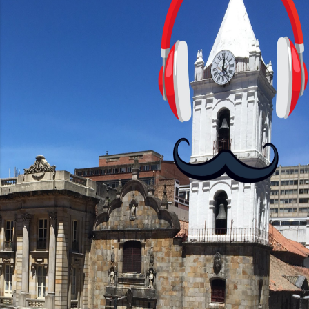
pantalla de 6.56 pulgadas, resolución
HD+ y una tasa de refresco de 90Hz,
asegurando una experiencia visual
fluida. Procesador y Rendimiento
Equipados con el chipset MediaTek
Helio G85, el Moto G24 ofrece 4GB de
RAM, mientras que el Moto G24 Power
brinda opciones de 4GB o 6GB de RAM,
mejorando su capacidad...