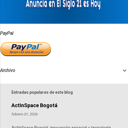
i
o
s
PayPal
Archivo
Entradas populares de este blog
ActInSpace Bogotá
febrero 01, 2026
ActInSpace Bogotá: innovación espacial y tecnología