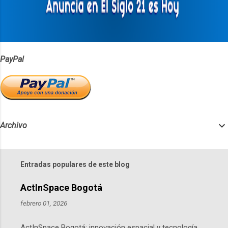
i
o
s
PayPal
Archivo
Entradas populares de este blog
ActInSpace Bogotá
febrero 01, 2026
ActInSpace Bogotá: innovación espacial y tecnología