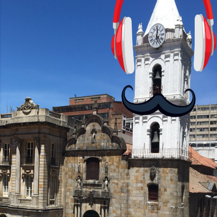
cursos: lecciones cortas, interactivas,
con personajes simpáticos y ayudas
visuales. ¿Será posible que una app que
antes nos enseñó francés, ahora nos
convierta en jugadores de ajedrez? Aún
no podrás jugar contra otros humanos
La aplicación Duolingo fue lanzada en
2012 y cuenta con más de 37 millones
de usuarios activos diarios. Desde 2022,
ha empeza...