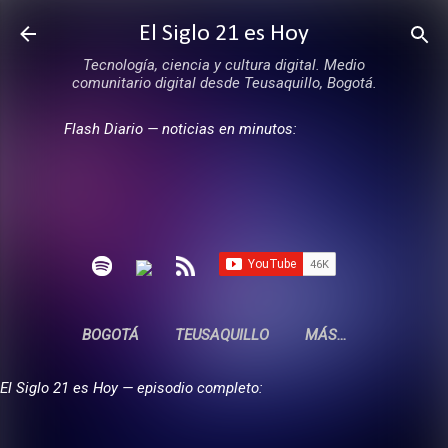
Ir al contenido principal
El Siglo 21 es Hoy
Tecnología, ciencia y cultura digital. Medio
comunitario digital desde Teusaquillo, Bogotá.
Flash Diario — noticias en minutos:
BOGOTÁ
TEUSAQUILLO
MÁS…
El Siglo 21 es Hoy — episodio completo: