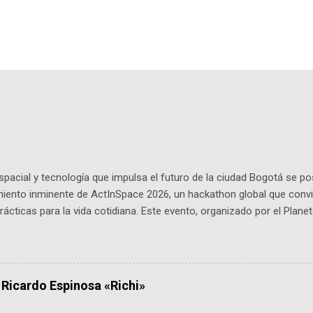
pacial y tecnología que impulsa el futuro de la ciudad Bogotá se p
miento inminente de ActInSpace 2026, un hackathon global que convi
ácticas para la vida cotidiana. Este evento, organizado por el Planet
 expertos como el presidente de Airbus Colombia y líderes del secto
é es ActInSpace y por qué importa en Bogotá ActInSpace es una c
ipantes tienen 24 horas para idear startups basadas en tecnologías
a con un evento gratuito el 30 de enero a las 10:00 a. m. en el Planeta
 Ricardo Espinosa «Richi»