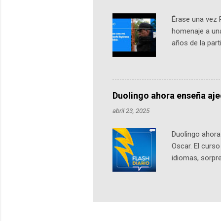
Érase una vez 
homenaje a una
años de la par
literatura, la h
podcast, de dón
nuestro protag
Notas del episo
Duolingo ahora enseña aj
pueden consult
abril 23, 2025
https://ift.tt/W
Duolingo ahora 
Oscar. El curs
idiomas, sorpre
lingüístico de
estará disponib
partidas comple
personajes sim
convierta en j