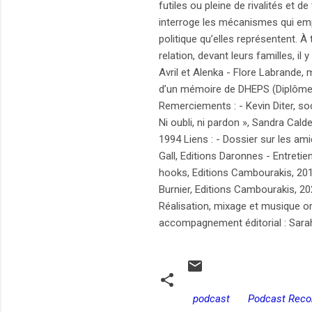
futiles ou pleine de rivalités et
interroge les mécanismes qui empê
politique qu’elles représentent. À 
relation, devant leurs familles, i
Avril et Alenka - Flore Labrande,
d’un mémoire de DHEPS (Diplôme 
Remerciements : - Kevin Diter, so
Ni oubli, ni pardon », Sandra Cal
1994 Liens : - Dossier sur les am
Gall, Editions Daronnes - Entretie
hooks, Editions Cambourakis, 2017
Burnier, Editions Cambourakis, 20
Réalisation, mixage et musique or
accompagnement éditorial : Sarah
podcast
Podcast Rec