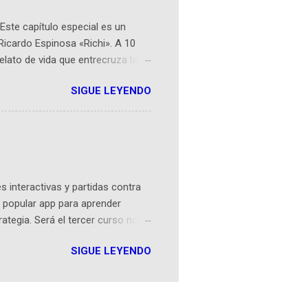
Este capítulo especial es un
Ricardo Espinosa «Richi». A 10
lato de vida que entrecruza la
 del origen de la narrativa de este
SIGUE LEYENDO
ven librera de Barichara y de
tamente de una novela de espías
ibros reunidos por Richi hoy se
Sociales! Facebook:
an...
 interactivas y partidas contra
 popular app para aprender
rategia. Será el tercer curso no
n iOS a mediados de mayo y
SIGUE LEYENDO
como mover un alfil, hasta jugar
iones cortas, interactivas, con
s enseñó francés, ahora nos
plicación Duolingo fue lanzada