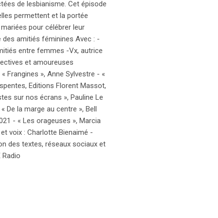
ectées de lesbianisme. Cet épisode
lles permettent et la portée
t mariées pour célébrer leur
ge des amitiés féminines Avec : -
mitiés entre femmes -Vx, autrice
fectives et amoureuses
« Frangines », Anne Sylvestre - «
espentes, Editions Florent Massot,
stes sur nos écrans », Pauline Le
« De la marge au centre », Bell
2021 - « Les orageuses », Marcia
t voix : Charlotte Bienaimé -
ion des textes, réseaux sociaux et
E Radio