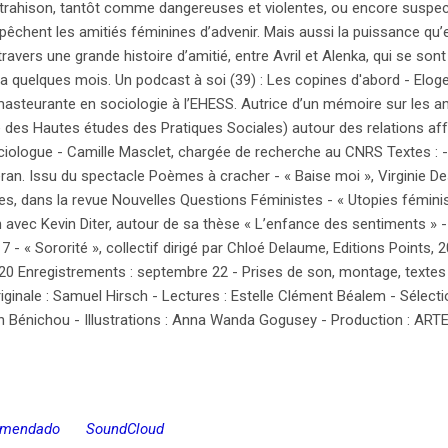
 de trahison, tantôt comme dangereuses et violentes, ou encore susp
chent les amitiés féminines d’advenir. Mais aussi la puissance qu’e
travers une grande histoire d’amitié, entre Avril et Alenka, qui se son
l y a quelques mois. Un podcast à soi (39) : Les copines d'abord - Elo
 masteurante en sociologie à l’EHESS. Autrice d’un mémoire sur les a
des Hautes études des Pratiques Sociales) autour des relations af
ciologue - Camille Masclet, chargée de recherche au CNRS Textes : - 
deran. Issu du spectacle Poèmes à cracher - « Baise moi », Virginie D
ies, dans la revue Nouvelles Questions Féministes - « Utopies fémini
n avec Kevin Diter, autour de sa thèse « L’enfance des sentiments » - 
 - « Sororité », collectif dirigé par Chloé Delaume, Editions Points, 
20 Enregistrements : septembre 22 - Prises de son, montage, textes e
iginale : Samuel Hirsch - Lectures : Estelle Clément Béalem - Sélect
 Bénichou - Illustrations : Anna Wanda Gogusey - Production : ART
omendado
SoundCloud