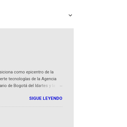
osiciona como epicentro de la
erte tecnologías de la Agencia
ario de Bogotá del Idartes y la
r aeroespacial para inspirar a
SIGUE LEYENDO
ompetencia mundial que opera en
 espaciales como satélites y
rio (calle 26B #5-93), in...