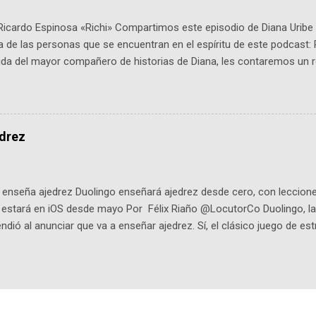
Ricardo Espinosa «Richi» Compartimos este episodio de Diana Uribe 
 de las personas que se encuentran en el espíritu de este podcast: 
tida del mayor compañero de historias de Diana, les contaremos un re
istoria, el cine, los cómics, la fantasía y el amor. También hablaremos
de viene "la fuerza poderosa", del relato viviente que encarna una jo
onista: un personaje de gabán y sombrero que parecía sacado direc
dio: -La colección Ricardo Espinosa: los cómics, las novelas y los l
edrez
ar en la Biblioteca Luis Ángel Arango ¡Síguenos en nuestras Redes 
q25SBg Instagram: https://ift.tt/UPfSeo3 Twitter: https://twitter.com/di
enseña ajedrez Duolingo enseñará ajedrez desde cero, con lecciones
o estará en iOS desde mayo Por Félix Riaño @LocutorCo Duolingo, la
ndió al anunciar que va a enseñar ajedrez. Sí, el clásico juego de est
 la app, después de música y matemáticas. Comenzará como beta e
le primero en inglés. Los usuarios aprenderán desde lo más básico, 
tas. El sistema de enseñanza es similar al de sus otros cursos: lecc
páticos y ayudas visuales. ¿Será posible que una app que antes no
ugadores de ajedrez? Aún no podrás jugar contra otros humanos La a