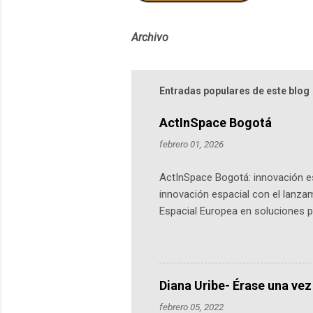
Archivo
Entradas populares de este blog
ActInSpace Bogotá
febrero 01, 2026
ActInSpace Bogotá: innovación es
innovación espacial con el lanza
Espacial Europea en soluciones pr
Universidad de los Andes, reúne a
emprendedores y estudiantes. Qu
más de 60 ciudades, donde partic
datos orbitales. En Bogotá, arranc
Diana Uribe- Érase una vez
febrero 05, 2022