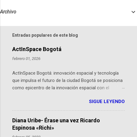
Archivo
Entradas populares de este blog
ActInSpace Bogotá
febrero 01, 2026
ActInSpace Bogotá: innovación espacial y tecnología
que impulsa el futuro de la ciudad Bogotá se posiciona
como epicentro de la innovación espacial con el
lanzamiento inminente de ActInSpace 2026, un
SIGUE LEYENDO
hackathon global que convierte tecnologías de la
Agencia Espacial Europea en soluciones prácticas para
la vida cotidiana. Este evento, organizado por el
Diana Uribe- Érase una vez Ricardo
Planetario de Bogotá del Idartes y la Universidad de los
Espinosa «Richi»
Andes, reúne a expertos como el presidente de Airbus
febrero 05, 2022