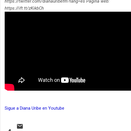
https://twitter.com/dianauribefm?lang=es Pagina web:
https://ift.tt/zKikbCh
Sigue a Diana Uribe en Youtube