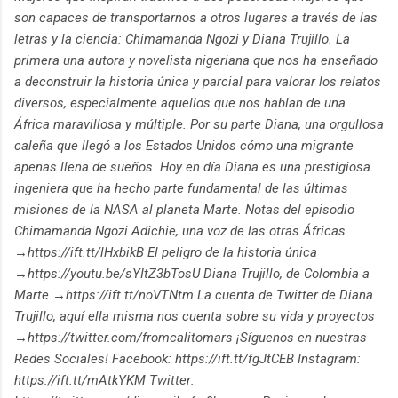
son capaces de transportarnos a otros lugares a través de las
letras y la ciencia: Chimamanda Ngozi y Diana Trujillo. La
primera una autora y novelista nigeriana que nos ha enseñado
a deconstruir la historia única y parcial para valorar los relatos
diversos, especialmente aquellos que nos hablan de una
África maravillosa y múltiple. Por su parte Diana, una orgullosa
caleña que llegó a los Estados Unidos cómo una migrante
apenas llena de sueños. Hoy en día Diana es una prestigiosa
ingeniera que ha hecho parte fundamental de las últimas
misiones de la NASA al planeta Marte. Notas del episodio
Chimamanda Ngozi Adichie, una voz de las otras Áfricas
→https://ift.tt/lHxbikB El peligro de la historia única
→https://youtu.be/sYItZ3bTosU Diana Trujillo, de Colombia a
Marte →https://ift.tt/noVTNtm La cuenta de Twitter de Diana
Trujillo, aquí ella misma nos cuenta sobre su vida y proyectos
→https://twitter.com/fromcalitomars ¡Síguenos en nuestras
Redes Sociales! Facebook: https://ift.tt/fgJtCEB Instagram:
https://ift.tt/mAtkYKM Twitter: