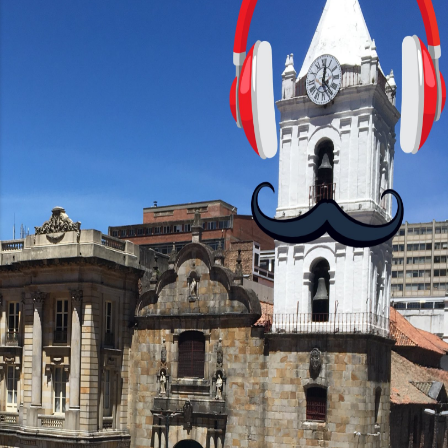
cursos: lecciones cortas, interactivas,
con personajes simpáticos y ayudas
visuales. ¿Será posible que una app que
antes nos enseñó francés, ahora nos
convierta en jugadores de ajedrez? Aún
no podrás jugar contra otros humanos
La aplicación Duolingo fue lanzada en
2012 y cuenta con más de 37 millones
de usuarios activos diarios. Desde 2022,
ha empeza...