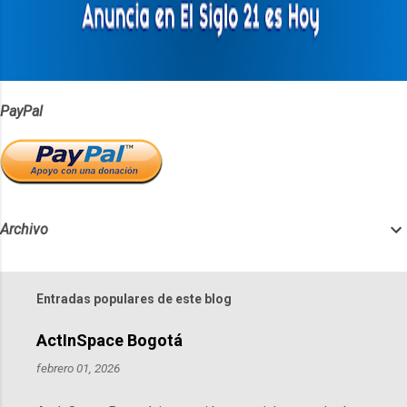
i
c
a
r
u
n
c
PayPal
o
m
e
n
t
a
r
Archivo
i
o
Entradas populares de este blog
ActInSpace Bogotá
febrero 01, 2026