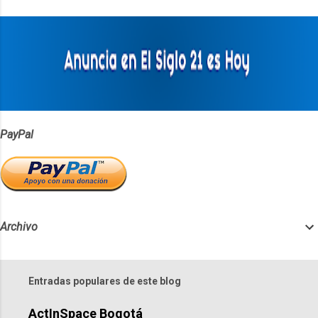
t
a
r
i
o
s
PayPal
Archivo
Entradas populares de este blog
ActInSpace Bogotá