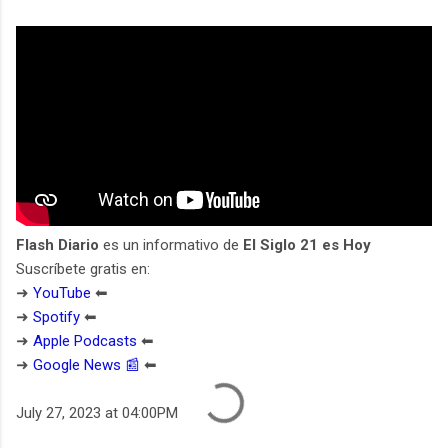
Flash Diario
es un informativo de
El Siglo 21 es Hoy
Suscríbete gratis en:
➜
YouTube
⬅︎
➜
Spotify
⬅︎
➜
Apple Podcasts
⬅︎
➜
Google News 📰
⬅︎
July 27, 2023 at 04:00PM