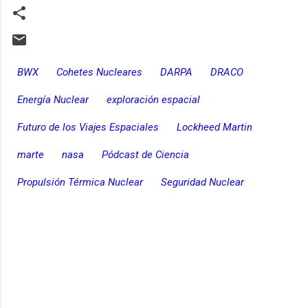
BWX
Cohetes Nucleares
DARPA
DRACO
Energía Nuclear
exploración espacial
Futuro de los Viajes Espaciales
Lockheed Martin
marte
nasa
Pódcast de Ciencia
Propulsión Térmica Nuclear
Seguridad Nuclear
C
o
m
e
n