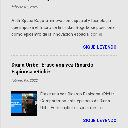
febrero 01, 2026
ActInSpace Bogotá: innovación espacial y tecnología
que impulsa el futuro de la ciudad Bogotá se posiciona
como epicentro de la innovación espacial con el
lanzamiento inminente de ActInSpace 2026, un
SIGUE LEYENDO
hackathon global que convierte tecnologías de la
Agencia Espacial Europea en soluciones prácticas para
la vida cotidiana. Este evento, organizado por el
Diana Uribe- Érase una vez Ricardo
Planetario de Bogotá del Idartes y la Universidad de los
Espinosa «Richi»
Andes, reúne a expertos como el presidente de Airbus
febrero 05, 2022
Colombia y líderes del sector aeroespacial para inspirar
a emprendedores y estudiantes. Qué es ActInSpace y
Érase una vez Ricardo Espinosa «Richi»
por qué importa en Bogotá ActInSpace es una
Compartimos este episodio de Diana
competencia mundial que opera en más de 60
Uribe Este capítulo especial es un
ciudades, donde participantes tienen 24 horas para
homenaje a una de las personas que se
idear startups basadas en tecnologías espaciales
SIGUE LEYENDO
encuentran en el espíritu de este
como satélites y datos orbitales. En Bogotá, arranca