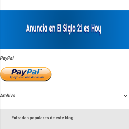
t
a
r
i
o
s
PayPal
Archivo
Entradas populares de este blog