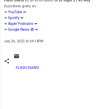
Flash Diario
es un informativo de
El Siglo 21 es Hoy
Suscríbete gratis en:
➜
YouTube
⬅︎
➜
Spotify
⬅︎
➜
Apple Podcasts
⬅︎
➜
Google News 📰
⬅︎
July 26, 2023 at 04:14PM
FLASH DIARIO
C
o
m
e
n