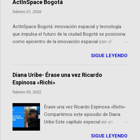
ActInSpace Bogotá
febrero 01, 2026
ActInSpace Bogotá: innovación espacial y tecnología
que impulsa el futuro de la ciudad Bogotá se posiciona
como epicentro de la innovación espacial con el
lanzamiento inminente de ActInSpace 2026, un
SIGUE LEYENDO
hackathon global que convierte tecnologías de la
Agencia Espacial Europea en soluciones prácticas para
la vida cotidiana. Este evento, organizado por el
Diana Uribe- Érase una vez Ricardo
Planetario de Bogotá del Idartes y la Universidad de los
Espinosa «Richi»
Andes, reúne a expertos como el presidente de Airbus
febrero 05, 2022
Colombia y líderes del sector aeroespacial para inspirar
a emprendedores y estudiantes. Qué es ActInSpace y
Érase una vez Ricardo Espinosa «Richi»
por qué importa en Bogotá ActInSpace es una
Compartimos este episodio de Diana
competencia mundial que opera en más de 60
Uribe Este capítulo especial es un
ciudades, donde participantes tienen 24 horas para
homenaje a una de las personas que se
idear startups basadas en tecnologías espaciales
SIGUE LEYENDO
encuentran en el espíritu de este
como satélites y datos orbitales. En Bogotá, arranca