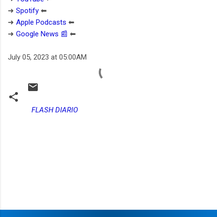
➜
Spotify
⬅︎
➜
Apple Podcasts
⬅︎
➜
Google News 📰
⬅︎
July 05, 2023 at 05:00AM
FLASH DIARIO
C
o
m
e
n
t
a