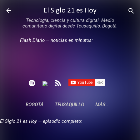
Ir al contenido principal
El Siglo 21 es Hoy
Tecnología, ciencia y cultura digital. Medio
comunitario digital desde Teusaquillo, Bogotá.
Flash Diario — noticias en minutos:
BOGOTÁ
TEUSAQUILLO
MÁS…
El Siglo 21 es Hoy — episodio completo: