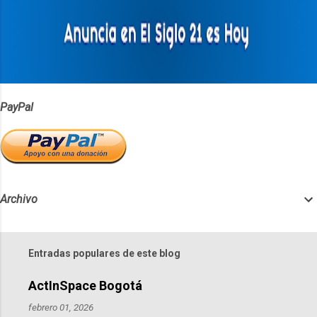
r
i
o
s
PayPal
Archivo
Entradas populares de este blog
ActInSpace Bogotá
febrero 01, 2026