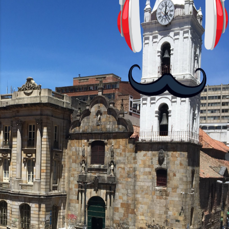
Equipados con el chipset MediaTek
Helio G85, el Moto G24 ofrece 4GB de
RAM, mientras que el Moto G24 Power
brinda opciones de 4GB o 6GB de RAM,
mejorando su capacidad...