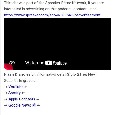
This show is part of the Spreaker Prime Network, if you are
interested in advertising on this podcast, contact us at
https://www.spreaker.com/show/5835407/advertisement
Flash Diario
es un informativo de
El Siglo 21 es Hoy
Suscríbete gratis en:
➜
YouTube
⬅︎
➜
Spotify
⬅︎
➜
Apple Podcasts
⬅︎
➜
Google News 📰
⬅︎