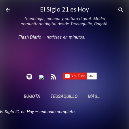
Ir al contenido principal
El Siglo 21 es Hoy
Tecnología, ciencia y cultura digital. Medio
comunitario digital desde Teusaquillo, Bogotá.
Flash Diario — noticias en minutos:
BOGOTÁ
TEUSAQUILLO
MÁS…
El Siglo 21 es Hoy — episodio completo: