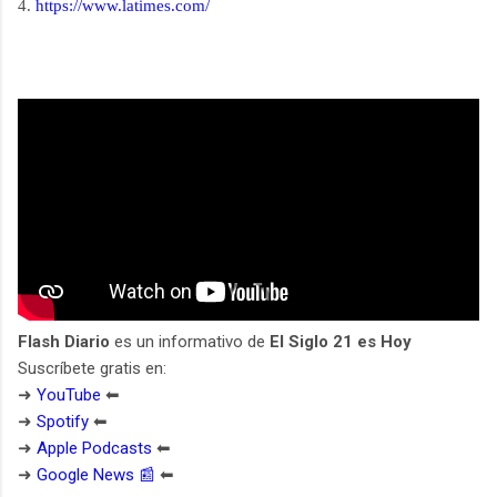
4.
https://www.latimes.com/
Flash Diario
es un informativo de
El Siglo 21 es Hoy
Suscríbete gratis en:
➜
YouTube
⬅︎
➜
Spotify
⬅︎
➜
Apple Podcasts
⬅︎
➜
Google News 📰
⬅︎