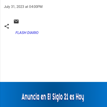
July 31, 2023 at 04:00PM
FLASH DIARIO
C
o
m
e
n
t
a
r
i
o