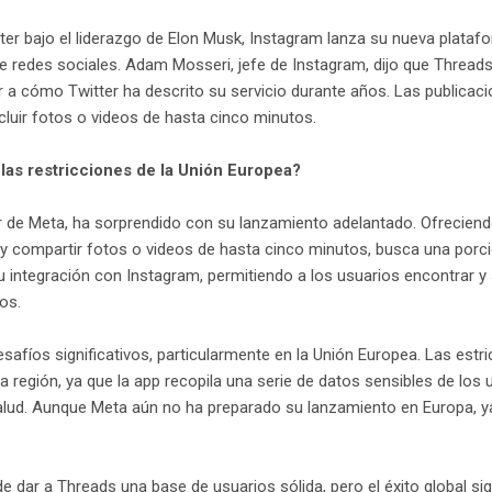
itter bajo el liderazgo de Elon Musk, Instagram lanza su nueva plata
e redes sociales. Adam Mosseri, jefe de Instagram, dijo que Thread
ar a cómo Twitter ha descrito su servicio durante años. Las publica
cluir fotos o videos de hasta cinco minutos.
las restricciones de la Unión Europea?
r de Meta, ha sorprendido con su lanzamiento adelantado. Ofreciend
y compartir fotos o videos de hasta cinco minutos, busca una porci
 integración con Instagram, permitiendo a los usuarios encontrar y
os.
afíos significativos, particularmente en la Unión Europea. Las estr
 región, ya que la app recopila una serie de datos sensibles de los
 salud. Aunque Meta aún no ha preparado su lanzamiento en Europa, ya
 dar a Threads una base de usuarios sólida, pero el éxito global sig