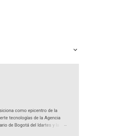
osiciona como epicentro de la
erte tecnologías de la Agencia
ario de Bogotá del Idartes y la
r aeroespacial para inspirar a