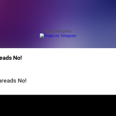
Grupo Telegram:
reads No!
Threads No!