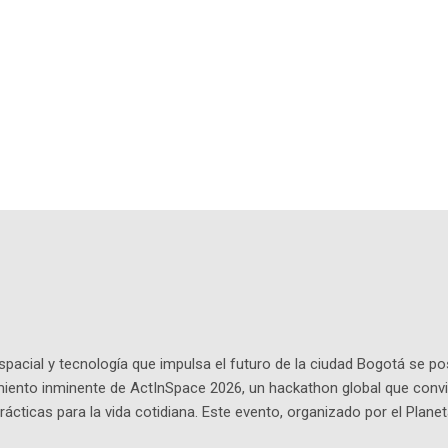
pacial y tecnología que impulsa el futuro de la ciudad Bogotá se p
miento inminente de ActInSpace 2026, un hackathon global que convi
ácticas para la vida cotidiana. Este evento, organizado por el Planet
 expertos como el presidente de Airbus Colombia y líderes del secto