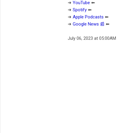
➜
YouTube
⬅︎
➜
Spotify
⬅︎
➜
Apple Podcasts
⬅︎
➜
Google News 📰
⬅︎
July 06, 2023 at 05:00AM