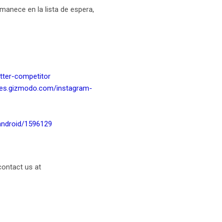
rmanece en la lista de espera,
tter-competitor
//es.gizmodo.com/instagram-
android/1596129
contact us at