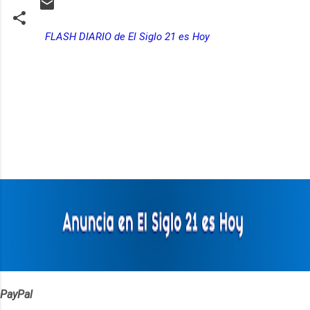
FLASH DIARIO de El Siglo 21 es Hoy
C
o
m
e
n
t
a
r
i
o
s
PayPal