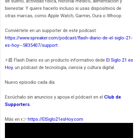
de sueño, actividad física, historial médico, alimentación y
bienestar. Y quiere hacerlo incluso si usas dispositivos de
otras marcas, como Apple Watch, Garmin, Oura o Whoop.
Conviértete en un supporter de este podcast:
https://www.spreaker.com/podcast/flash-diario-de-el-siglo-21-
es-hoy--5835407/support
.
⚡️📰 Flash Diario es un producto informativo dede
El Siglo 21 es
Hoy
, un pódcast de tecnología, ciencia y cultura digital.
Nuevo episodio cada día.
Escúchalo sin anuncios y apoya el pódcast en el
Club de
Supporters
.
Más en 👉
https://ElSiglo21esHoy.com