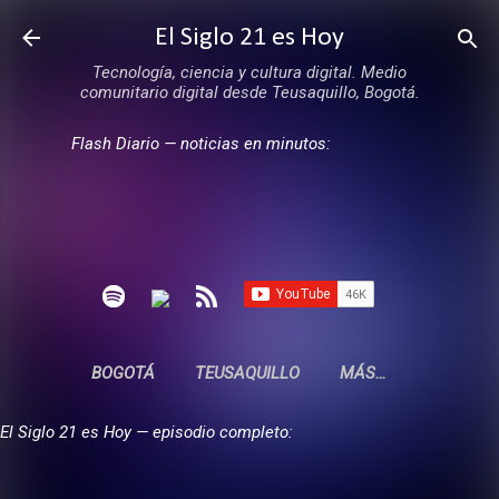
Ir al contenido principal
El Siglo 21 es Hoy
Tecnología, ciencia y cultura digital. Medio
comunitario digital desde Teusaquillo, Bogotá.
Flash Diario — noticias en minutos:
BOGOTÁ
TEUSAQUILLO
MÁS…
El Siglo 21 es Hoy — episodio completo: