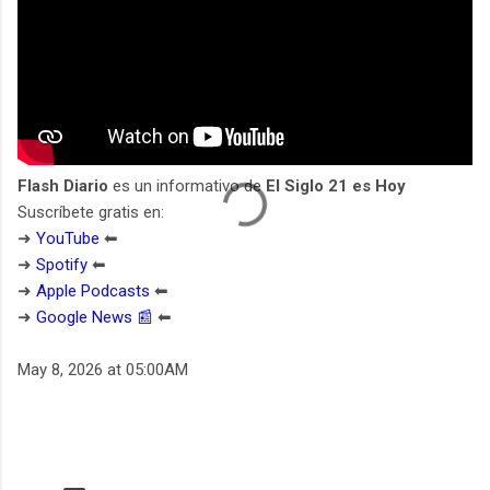
Flash Diario
es un informativo de
El Siglo 21 es Hoy
Suscríbete gratis en:
➜
YouTube
⬅︎
➜
Spotify
⬅︎
➜
Apple Podcasts
⬅︎
➜
Google News 📰
⬅︎
May 8, 2026 at 05:00AM