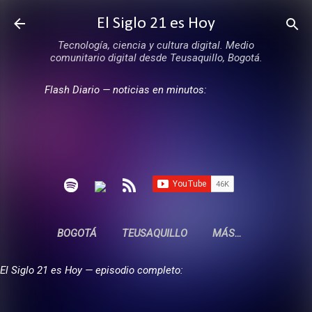
Ir al contenido principal
El Siglo 21 es Hoy
Tecnología, ciencia y cultura digital. Medio
comunitario digital desde Teusaquillo, Bogotá.
Flash Diario — noticias en minutos:
BOGOTÁ
TEUSAQUILLO
MÁS…
El Siglo 21 es Hoy — episodio completo: