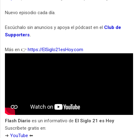
Nuevo episodio cada día.
Escúchalo sin anuncios y apoya el pódcast en el
Club de
Supporters
.
Más en 👉
https://ElSiglo21esHoy.com
Flash Diario
es un informativo de
El Siglo 21 es Hoy
Suscríbete gratis en:
➜
YouTube
⬅︎