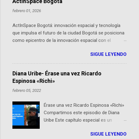
ActInSpace Bogotá
febrero 01, 2026
ActInSpace Bogotá: innovación espacial y tecnología
que impulsa el futuro de la ciudad Bogotá se posiciona
como epicentro de la innovación espacial con el
lanzamiento inminente de ActInSpace 2026, un
SIGUE LEYENDO
hackathon global que convierte tecnologías de la
Agencia Espacial Europea en soluciones prácticas para
la vida cotidiana. Este evento, organizado por el
Diana Uribe- Érase una vez Ricardo
Planetario de Bogotá del Idartes y la Universidad de los
Espinosa «Richi»
Andes, reúne a expertos como el presidente de Airbus
febrero 05, 2022
Colombia y líderes del sector aeroespacial para inspirar
a emprendedores y estudiantes. Qué es ActInSpace y
Érase una vez Ricardo Espinosa «Richi»
por qué importa en Bogotá ActInSpace es una
Compartimos este episodio de Diana
competencia mundial que opera en más de 60
Uribe Este capítulo especial es un
ciudades, donde participantes tienen 24 horas para
homenaje a una de las personas que se
idear startups basadas en tecnologías espaciales
SIGUE LEYENDO
encuentran en el espíritu de este
como satélites y datos orbitales. En Bogotá, arranca