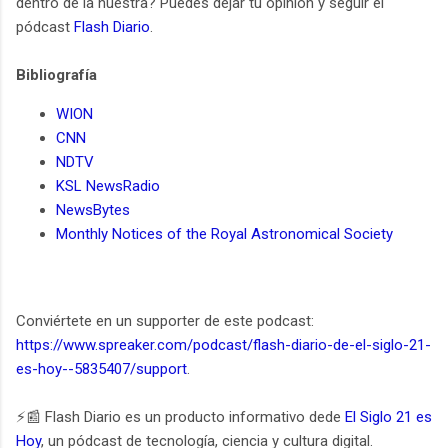
dentro de la nuestra? Puedes dejar tu opinión y seguir el
pódcast
Flash Diario
.
Bibliografía
WION
CNN
NDTV
KSL NewsRadio
NewsBytes
Monthly Notices of the Royal Astronomical Society
Conviértete en un supporter de este podcast:
https://www.spreaker.com/podcast/flash-diario-de-el-siglo-21-
es-hoy--5835407/support
.
⚡️📰 Flash Diario es un producto informativo dede
El Siglo 21 es
Hoy
, un pódcast de tecnología, ciencia y cultura digital.