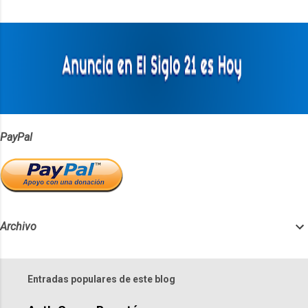
t
a
r
i
o
s
PayPal
Archivo
Entradas populares de este blog