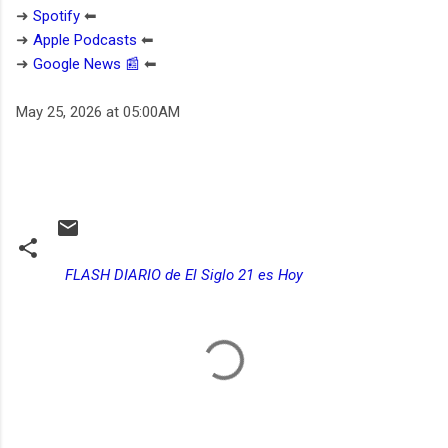
➜
Spotify
⬅︎
➜
Apple Podcasts
⬅︎
➜
Google News 📰
⬅︎
May 25, 2026 at 05:00AM
FLASH DIARIO de El Siglo 21 es Hoy
C
o
m
e
n