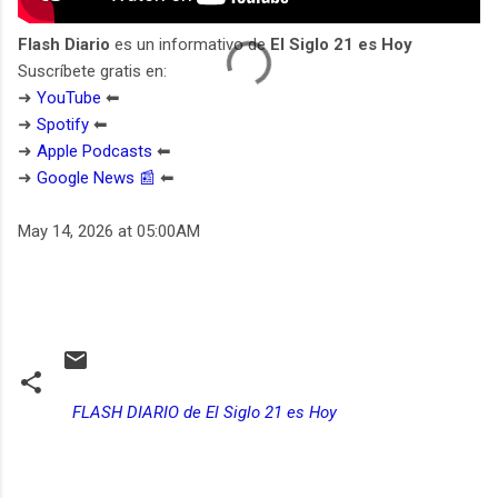
Flash Diario
es un informativo de
El Siglo 21 es Hoy
Suscríbete gratis en:
➜
YouTube
⬅︎
➜
Spotify
⬅︎
➜
Apple Podcasts
⬅︎
➜
Google News 📰
⬅︎
May 14, 2026 at 05:00AM
FLASH DIARIO de El Siglo 21 es Hoy
C