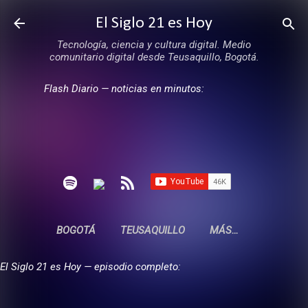
Ir al contenido principal
El Siglo 21 es Hoy
Tecnología, ciencia y cultura digital. Medio
comunitario digital desde Teusaquillo, Bogotá.
Flash Diario — noticias en minutos:
BOGOTÁ
TEUSAQUILLO
MÁS…
El Siglo 21 es Hoy — episodio completo: