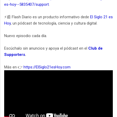
es-hoy--5835407/support
.
⚡️📰 Flash Diario es un producto informativo dede
El Siglo 21 es
Hoy
, un pódcast de tecnología, ciencia y cultura digital.
Nuevo episodio cada día.
Escúchalo sin anuncios y apoya el pódcast en el
Club de
Supporters
.
Más en 👉
https://ElSiglo21esHoy.com