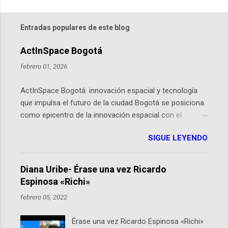
Entradas populares de este blog
ActInSpace Bogotá
febrero 01, 2026
ActInSpace Bogotá: innovación espacial y tecnología
que impulsa el futuro de la ciudad Bogotá se posiciona
como epicentro de la innovación espacial con el
lanzamiento inminente de ActInSpace 2026, un
SIGUE LEYENDO
hackathon global que convierte tecnologías de la
Agencia Espacial Europea en soluciones prácticas para
la vida cotidiana. Este evento, organizado por el
Diana Uribe- Érase una vez Ricardo
Planetario de Bogotá del Idartes y la Universidad de los
Espinosa «Richi»
Andes, reúne a expertos como el presidente de Airbus
febrero 05, 2022
Colombia y líderes del sector aeroespacial para inspirar
a emprendedores y estudiantes. Qué es ActInSpace y
Érase una vez Ricardo Espinosa «Richi»
por qué importa en Bogotá ActInSpace es una