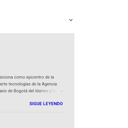
osiciona como epicentro de la
erte tecnologías de la Agencia
ario de Bogotá del Idartes y la
r aeroespacial para inspirar a
SIGUE LEYENDO
ompetencia mundial que opera en
 espaciales como satélites y
rio (calle 26B #5-93), in...