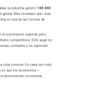
wzoo
, la industria generó
188.800
el global. Más revelador aún: más
aming en una de las formas de
 el crecimiento regional, pero
tulos competitivos. Este auge no
cionan, compiten y se expresan.
una sola consola. Es cada vez más
a es que los accesorios —
ca desconectar, reconectar,