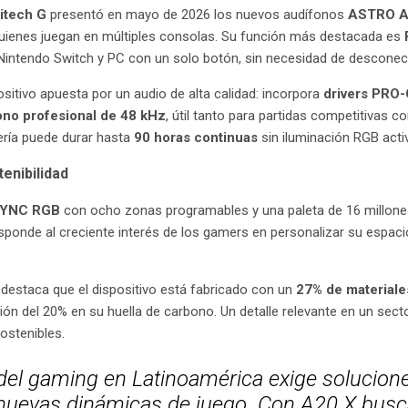
itech G
presentó en mayo de 2026 los nuevos audífonos
ASTRO A
uienes juegan en múltiples consolas. Su función más destacada es
 Nintendo Switch y PC con un solo botón, sin necesidad de desconec
ositivo apuesta por un audio de alta calidad: incorpora
drivers PRO
ono profesional de 48 kHz
, útil tanto para partidas competitivas
tería puede durar hasta
90 horas continuas
sin iluminación RGB activ
tenibilidad
SYNC RGB
con ocho zonas programables y una paleta de 16 millones
sponde al creciente interés de los gamers en personalizar su espac
 destaca que el dispositivo está fabricado con un
27% de materiale
ión del 20% en su huella de carbono. Un detalle relevante en un sec
ostenibles.
 del gaming en Latinoamérica exige solucione
s nuevas dinámicas de juego. Con A20 X bus