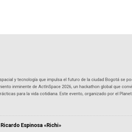
pacial y tecnología que impulsa el futuro de la ciudad Bogotá se p
miento inminente de ActInSpace 2026, un hackathon global que convi
ácticas para la vida cotidiana. Este evento, organizado por el Planet
 expertos como el presidente de Airbus Colombia y líderes del secto
é es ActInSpace y por qué importa en Bogotá ActInSpace es una c
ipantes tienen 24 horas para idear startups basadas en tecnologías
a con un evento gratuito el 30 de enero a las 10:00 a. m. en el Planeta
 Ricardo Espinosa «Richi»