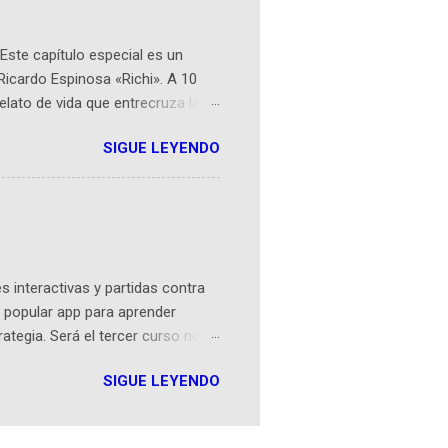
Este capítulo especial es un
Ricardo Espinosa «Richi». A 10
lato de vida que entrecruza la
 del origen de la narrativa de este
SIGUE LEYENDO
ven librera de Barichara y de
tamente de una novela de espías
ibros reunidos por Richi hoy se
Sociales! Facebook:
an...
 interactivas y partidas contra
 popular app para aprender
rategia. Será el tercer curso no
n iOS a mediados de mayo y
SIGUE LEYENDO
como mover un alfil, hasta jugar
iones cortas, interactivas, con
s enseñó francés, ahora nos