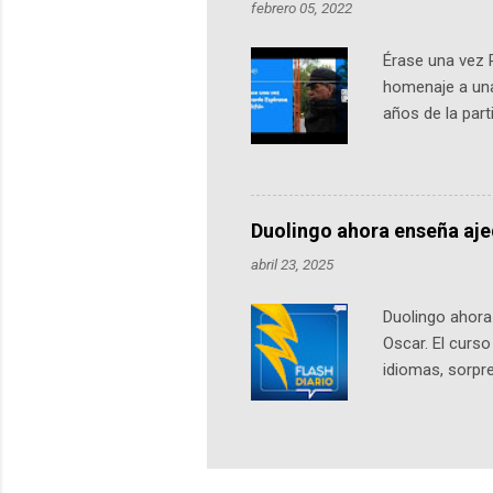
febrero 05, 2022
Érase una vez 
homenaje a una
años de la par
literatura, la h
podcast, de dón
nuestro protag
Notas del episo
Duolingo ahora enseña aj
pueden consult
abril 23, 2025
https://ift.tt/W
Duolingo ahora 
Oscar. El curs
idiomas, sorpre
lingüístico de
estará disponib
partidas comple
personajes sim