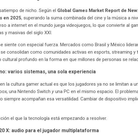
satiempo de nicho. Según el
Global Games Market Report de Ne
os en 2025
, superando la suma combinada del cine y la música a niv
so a internet en el mundo juega videojuegos, lo que convierte al g
 y masivas del siglo XXI.
e siente con especial fuerza. Mercados como Brasil y México lideran
 se consolidan como comunidades activas en esports, streaming y tí
cultural profundo en la forma en que millones de personas se rela
no: varios sistemas, una sola experiencia
en la cultura gamer actual es que los jugadores ya no se limitan a 
Xbox, una Nintendo Switch
y
una PC en el mismo espacio. El problem
o siempre acompañan esa versatilidad. Cambiar de dispositivo impli
ción el que la tecnología está empezando a resolver.
0 X: audio para el jugador multiplataforma