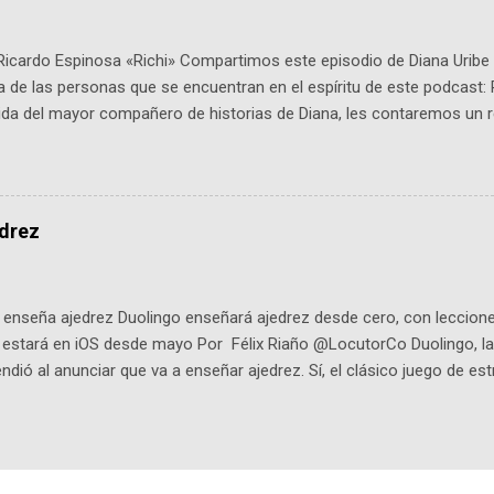
Ricardo Espinosa «Richi» Compartimos este episodio de Diana Uribe 
 de las personas que se encuentran en el espíritu de este podcast: 
tida del mayor compañero de historias de Diana, les contaremos un re
istoria, el cine, los cómics, la fantasía y el amor. También hablaremos
de viene "la fuerza poderosa", del relato viviente que encarna una jo
onista: un personaje de gabán y sombrero que parecía sacado direc
dio: -La colección Ricardo Espinosa: los cómics, las novelas y los l
edrez
ar en la Biblioteca Luis Ángel Arango ¡Síguenos en nuestras Redes 
q25SBg Instagram: https://ift.tt/UPfSeo3 Twitter: https://twitter.com/di
enseña ajedrez Duolingo enseñará ajedrez desde cero, con lecciones
o estará en iOS desde mayo Por Félix Riaño @LocutorCo Duolingo, la
ndió al anunciar que va a enseñar ajedrez. Sí, el clásico juego de est
 la app, después de música y matemáticas. Comenzará como beta e
le primero en inglés. Los usuarios aprenderán desde lo más básico, 
tas. El sistema de enseñanza es similar al de sus otros cursos: lecc
páticos y ayudas visuales. ¿Será posible que una app que antes no