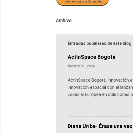
Archivo
Entradas populares de este blog
ActInSpace Bogotá
febrero 01, 2026
ActInSpace Bogotá: innovación es
innovación espacial con el lanza
Espacial Europea en soluciones pr
Universidad de los Andes, reúne a
emprendedores y estudiantes. Qu
más de 60 ciudades, donde partic
datos orbitales. En Bogotá, arranc
Diana Uribe- Érase una vez