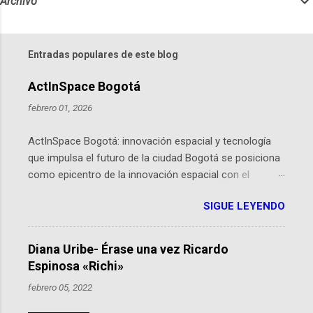
Archivo
Entradas populares de este blog
ActInSpace Bogotá
febrero 01, 2026
ActInSpace Bogotá: innovación espacial y tecnología
que impulsa el futuro de la ciudad Bogotá se posiciona
como epicentro de la innovación espacial con el
lanzamiento inminente de ActInSpace 2026, un
SIGUE LEYENDO
hackathon global que convierte tecnologías de la
Agencia Espacial Europea en soluciones prácticas para
la vida cotidiana. Este evento, organizado por el
Diana Uribe- Érase una vez Ricardo
Planetario de Bogotá del Idartes y la Universidad de los
Espinosa «Richi»
Andes, reúne a expertos como el presidente de Airbus
febrero 05, 2022
Colombia y líderes del sector aeroespacial para inspirar
a emprendedores y estudiantes. Qué es ActInSpace y