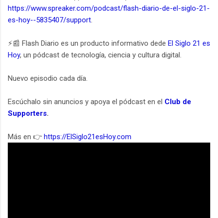
https://www.spreaker.com/podcast/flash-diario-de-el-siglo-21-
es-hoy--5835407/support
.
⚡️📰 Flash Diario es un producto informativo dede
El Siglo 21 es
Hoy
, un pódcast de tecnología, ciencia y cultura digital.
Nuevo episodio cada día.
Escúchalo sin anuncios y apoya el pódcast en el
Club de
Supporters
.
Más en 👉
https://ElSiglo21esHoy.com