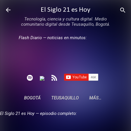
Ir al contenido principal
El Siglo 21 es Hoy
Tecnología, ciencia y cultura digital. Medio
comunitario digital desde Teusaquillo, Bogotá.
Flash Diario — noticias en minutos:
BOGOTÁ
TEUSAQUILLO
MÁS…
El Siglo 21 es Hoy — episodio completo: