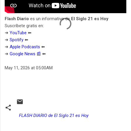
Flash Diario
es un informativo de
El Siglo 21 es Hoy
Suscríbete gratis en:
➜
YouTube
⬅︎
➜
Spotify
⬅︎
➜
Apple Podcasts
⬅︎
➜
Google News 📰
⬅︎
May 11, 2026 at 05:00AM
FLASH DIARIO de El Siglo 21 es Hoy
C