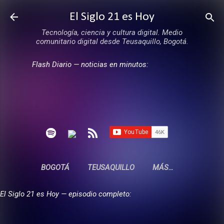
Ir al contenido principal
El Siglo 21 es Hoy
Tecnología, ciencia y cultura digital. Medio
comunitario digital desde Teusaquillo, Bogotá.
Flash Diario — noticias en minutos:
BOGOTÁ
TEUSAQUILLO
MÁS…
El Siglo 21 es Hoy — episodio completo: