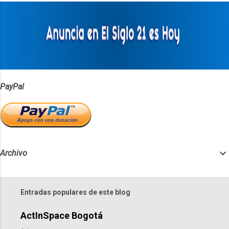
a
r
i
o
s
PayPal
Archivo
Entradas populares de este blog
ActInSpace Bogotá