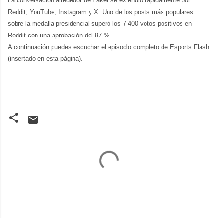
La conversación alrededor de Faker se extendió rápidamente por 
Reddit, YouTube, Instagram y X. Uno de los posts más populares 
sobre la medalla presidencial superó los 7.400 votos positivos en 
Reddit con una aprobación del 97 %.
A continuación puedes escuchar el episodio completo de Esports Flash 
(insertado en esta página).
C
o
m
e
n
t