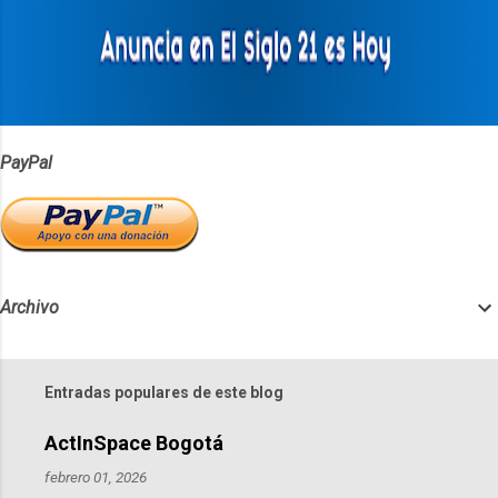
r
i
o
s
PayPal
Archivo
Entradas populares de este blog
ActInSpace Bogotá
febrero 01, 2026