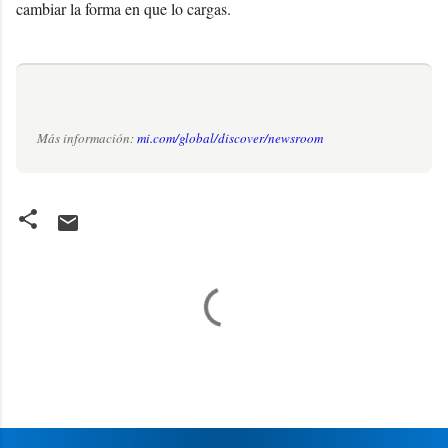
cambiar la forma en que lo cargas.
Más información:
mi.com/global/discover/newsroom
C
o
m
e
n
t
a