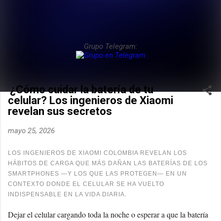
Grupo Telegram:
¿Cómo cuidar la batería de tu
celular? Los ingenieros de Xiaomi
revelan sus secretos
mayo 25, 2026
LOS INGENIEROS DE XIAOMI COLOMBIA REVELAN LOS
HÁBITOS DE CARGA QUE MÁS DAÑAN LAS BATERÍAS DE LOS
SMARTPHONES —Y LOS QUE LAS PROTEGEN— EN UN
CONTEXTO DONDE EL CELULAR SE HA VUELTO
INDISPENSABLE EN LA VIDA DIARIA.
Dejar el celular cargando toda la noche o esperar a que la batería