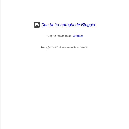
Con la tecnología de Blogger
Imágenes del tema:
sololos
Félix @LocutorCo - www.Locutor.Co