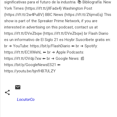
significativas para el futuro de la industria. 📚 Bibliografía: New
York Times (https://ift.tt/jXFadx4) Washington Post
(https://ift.tt/2w4PuBV) BBC News (https://ift.tt/Z6jmsEq) This
show is part of the Spreaker Prime Network, if you are
interested in advertising on this podcast, contact us at
https://ift.tt/DVeZbqw (https://ift.tt/DVeZbqw) br Flash Diario
es un informativo de El Siglo 21 es Hoybr Suscríbete gratis en:
br ➜ YouTube: https://bit.ly/FlashDiario ⬅︎ br ➜ Spotify:
https://ift.tt/ECXWehL ⬅︎ br ➜ Apple Podcasts:
https://ift.tt/OVdp7xw ⬅︎ br ➜ Google News: 📰
https://bit.ly/GoogleNewsES21 ⬅︎
https://youtu.be/bjnfHB7ULZY
LocutorCo
C