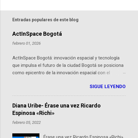
Entradas populares de este blog
ActInSpace Bogotá
febrero 01, 2026
ActInSpace Bogotá: innovación espacial y tecnología
que impulsa el futuro de la ciudad Bogotá se posiciona
como epicentro de la innovación espacial con el
lanzamiento inminente de ActInSpace 2026, un
SIGUE LEYENDO
hackathon global que convierte tecnologías de la
Agencia Espacial Europea en soluciones prácticas para
la vida cotidiana. Este evento, organizado por el
Diana Uribe- Érase una vez Ricardo
Planetario de Bogotá del Idartes y la Universidad de los
Espinosa «Richi»
Andes, reúne a expertos como el presidente de Airbus
febrero 05, 2022
Colombia y líderes del sector aeroespacial para inspirar
a emprendedores y estudiantes. Qué es ActInSpace y
Érase una vez Ricardo Espinosa «Richi»