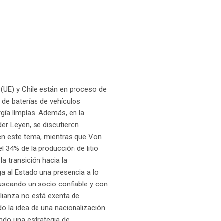
 (UE) y Chile están en proceso de
n de baterías de vehículos
rgía limpias. Además, en la
der Leyen, se discutieron
en este tema, mientras que Von
l 34% de la producción de litio
la transición hacia la
ga al Estado una presencia a lo
 buscando un socio confiable y con
alianza no está exenta de
do la idea de una nacionalización
endo una estrategia de