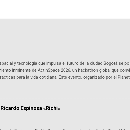
pacial y tecnología que impulsa el futuro de la ciudad Bogotá se p
miento inminente de ActInSpace 2026, un hackathon global que convi
ácticas para la vida cotidiana. Este evento, organizado por el Planet
 expertos como el presidente de Airbus Colombia y líderes del secto
é es ActInSpace y por qué importa en Bogotá ActInSpace es una c
ipantes tienen 24 horas para idear startups basadas en tecnologías
a con un evento gratuito el 30 de enero a las 10:00 a. m. en el Planeta
 Ricardo Espinosa «Richi»