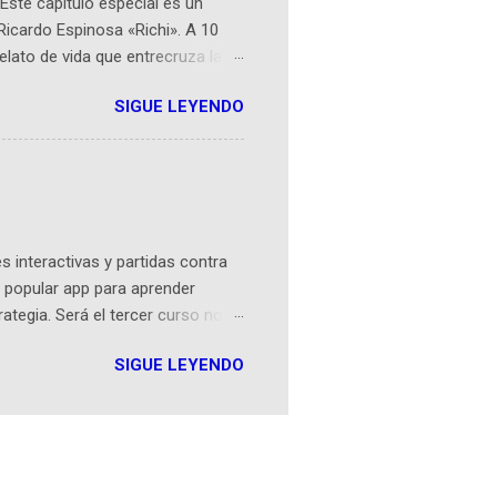
Este capítulo especial es un
Ricardo Espinosa «Richi». A 10
lato de vida que entrecruza la
 del origen de la narrativa de este
SIGUE LEYENDO
ven librera de Barichara y de
tamente de una novela de espías
ibros reunidos por Richi hoy se
Sociales! Facebook:
an...
 interactivas y partidas contra
 popular app para aprender
rategia. Será el tercer curso no
n iOS a mediados de mayo y
SIGUE LEYENDO
como mover un alfil, hasta jugar
iones cortas, interactivas, con
s enseñó francés, ahora nos
plicación Duolingo fue lanzada
ha empeza...