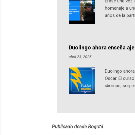
Érase una vez 
homenaje a una
años de la par
literatura, la h
podcast, de dón
nuestro protag
Notas del episo
Duolingo ahora enseña aj
pueden consult
abril 23, 2025
https://ift.tt/W
Duolingo ahora 
Oscar. El curs
idiomas, sorpre
lingüístico de
estará disponib
partidas comple
personajes sim
convierta en j
Publicado desde Bogotá
en 2012 y cuen