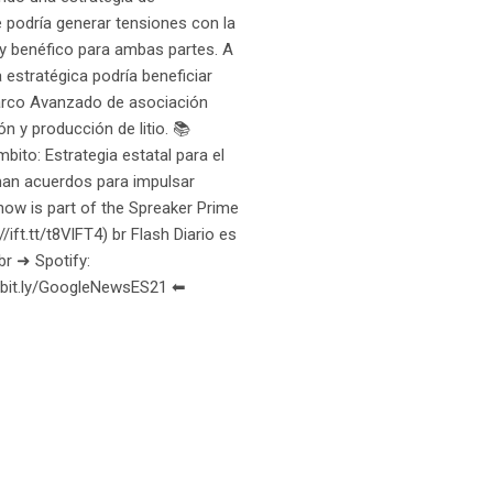
e podría generar tensiones con la
e y benéfico para ambas partes. A
estratégica podría beneficiar
Marco Avanzado de asociación
n y producción de litio. 📚
mbito: Estrategia estatal para el
irman acuerdos para impulsar
show is part of the Spreaker Prime
/ift.tt/t8VlFT4) br Flash Diario es
br ➜ Spotify:
//bit.ly/GoogleNewsES21 ⬅︎