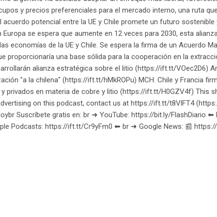
cupos y precios preferenciales para el mercado interno, una ruta qu
 el acuerdo potencial entre la UE y Chile promete un futuro sostenibl
n Europa se espera que aumente en 12 veces para 2030, esta alianza 
las economías de la UE y Chile. Se espera la firma de un Acuerdo 
ue proporcionaría una base sólida para la cooperación en la extracció
arrollarán alianza estratégica sobre el litio (https://ift.tt/VOec2D6) A
zación "a la chilena" (https://ift.tt/hMkROPu) MCH: Chile y Francia f
y privados en materia de cobre y litio (https://ift.tt/H0GZV4f) This 
dvertising on this podcast, contact us at https://ift.tt/t8VlFT4 (https:/
oybr Suscríbete gratis en: br ➜ YouTube: https://bit.ly/FlashDiario ⬅︎ 
ple Podcasts: https://ift.tt/Cr9yFm0 ⬅︎ br ➜ Google News: 📰 https: