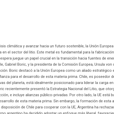
isis climática y avanzar hacia un futuro sostenible, la Unión Europea
a en el sector del litio. Este metal es fundamental para la fabricació
 espera juegue un papel crucial en la transición hacia fuentes de ene
e, Gabriel Boric, y la presidenta de la Comisión Europea, Ursula von 
ción. Boric destacó a la Unión Europea como un aliado estratégico 
anza para el desarrollo de esta materia prima. Chile, es poseedor de
as del planeta, está idealmente posicionado para liderar la carga en 
oric recientemente presentó la Estrategia Nacional del Litio, que otor
ción, e incluye alianzas público-privadas. Por otro lado, la UE está
esarrollo de esta materia prima. Sin embargo, la formación de esta 
 disposición de Chile para cooperar con la UE, Argentina ha rechaza
ierno argentino ha decidido adoptar un enfoque más liberal, favoreci