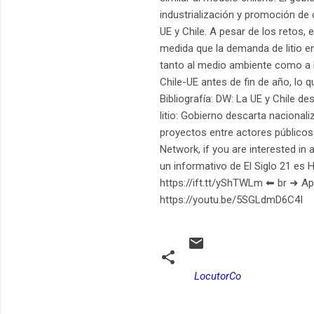
industrialización y promoción de 
UE y Chile. A pesar de los retos,
medida que la demanda de litio e
tanto al medio ambiente como a 
Chile-UE antes de fin de año, lo q
Bibliografía: DW: La UE y Chile des
litio: Gobierno descarta nacionali
proyectos entre actores públicos 
Network, if you are interested in a
un informativo de El Siglo 21 es H
https://ift.tt/yShTWLm ⬅︎ br ➜ Ap
https://youtu.be/5SGLdmD6C4I
LocutorCo
C