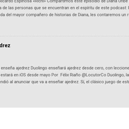
Ricardo Espinosa «Richi» Compartimos este episodio de Diana Uribe 
 de las personas que se encuentran en el espíritu de este podcast: 
tida del mayor compañero de historias de Diana, les contaremos un re
istoria, el cine, los cómics, la fantasía y el amor. También hablaremos
de viene "la fuerza poderosa", del relato viviente que encarna una jo
onista: un personaje de gabán y sombrero que parecía sacado direc
dio: -La colección Ricardo Espinosa: los cómics, las novelas y los l
edrez
ar en la Biblioteca Luis Ángel Arango ¡Síguenos en nuestras Redes 
q25SBg Instagram: https://ift.tt/UPfSeo3 Twitter: https://twitter.com/di
enseña ajedrez Duolingo enseñará ajedrez desde cero, con lecciones
o estará en iOS desde mayo Por Félix Riaño @LocutorCo Duolingo, la
ndió al anunciar que va a enseñar ajedrez. Sí, el clásico juego de est
 la app, después de música y matemáticas. Comenzará como beta e
le primero en inglés. Los usuarios aprenderán desde lo más básico, 
tas. El sistema de enseñanza es similar al de sus otros cursos: lecc
páticos y ayudas visuales. ¿Será posible que una app que antes no
ugadores de ajedrez? Aún no podrás jugar contra otros humanos La a
ta con más de 37 millones de usuarios activos diarios. Desde 2022, 