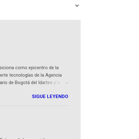
osiciona como epicentro de la
erte tecnologías de la Agencia
ario de Bogotá del Idartes y la
r aeroespacial para inspirar a
SIGUE LEYENDO
ompetencia mundial que opera en
 espaciales como satélites y
rio (calle 26B #5-93), in...