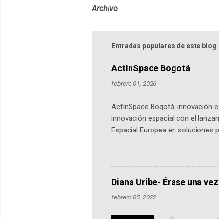
Archivo
Entradas populares de este blog
ActInSpace Bogotá
febrero 01, 2026
ActInSpace Bogotá: innovación es
innovación espacial con el lanza
Espacial Europea en soluciones pr
Universidad de los Andes, reúne a
emprendedores y estudiantes. Qu
más de 60 ciudades, donde partic
datos orbitales. En Bogotá, arranc
Diana Uribe- Érase una vez
febrero 05, 2022