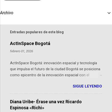
Archivo
Entradas populares de este blog
ActInSpace Bogotá
febrero 01, 2026
ActInSpace Bogotá: innovación espacial y tecnología
que impulsa el futuro de la ciudad Bogotá se posiciona
como epicentro de la innovación espacial con el
lanzamiento inminente de ActInSpace 2026, un
SIGUE LEYENDO
hackathon global que convierte tecnologías de la
Agencia Espacial Europea en soluciones prácticas para
la vida cotidiana. Este evento, organizado por el
Diana Uribe- Érase una vez Ricardo
Planetario de Bogotá del Idartes y la Universidad de los
Espinosa «Richi»
Andes, reúne a expertos como el presidente de Airbus