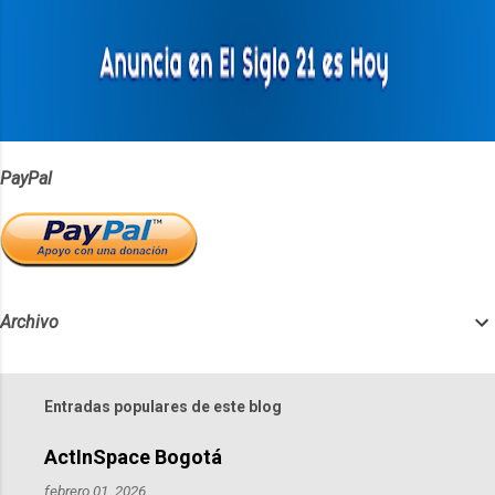
a
r
i
o
s
PayPal
Archivo
Entradas populares de este blog
ActInSpace Bogotá
febrero 01, 2026