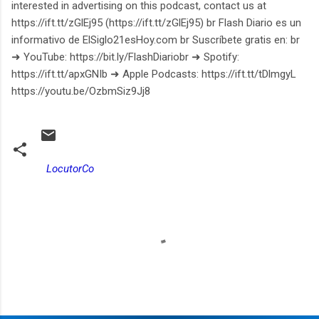
interested in advertising on this podcast, contact us at
https://ift.tt/zGlEj95 (https://ift.tt/zGlEj95) br Flash Diario es un
informativo de ElSiglo21esHoy.com br Suscríbete gratis en: br
➜ YouTube: https://bit.ly/FlashDiariobr ➜ Spotify:
https://ift.tt/apxGNIb ➜ Apple Podcasts: https://ift.tt/tDlmgyL
https://youtu.be/OzbmSiz9Jj8
LocutorCo
C
o
m
e
n
t