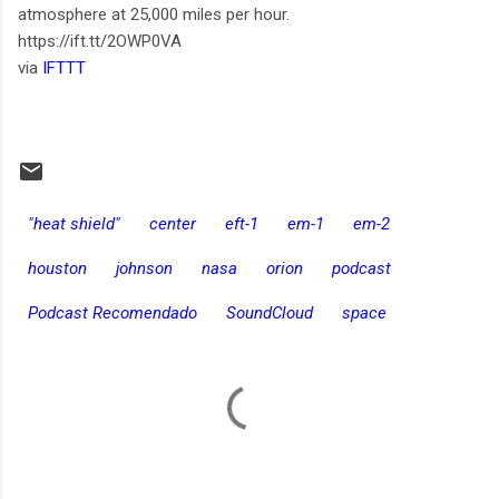
atmosphere at 25,000 miles per hour.
https://ift.tt/2OWP0VA
via
IFTTT
"heat shield"
center
eft-1
em-1
em-2
houston
johnson
nasa
orion
podcast
Podcast Recomendado
SoundCloud
space
C
o
m
e
n