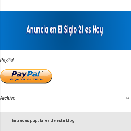
t
a
r
i
o
s
PayPal
Archivo
Entradas populares de este blog