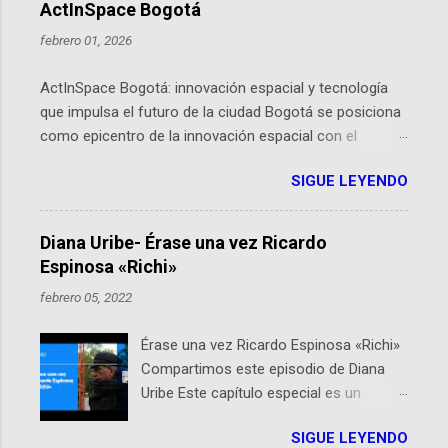
ActInSpace Bogotá
febrero 01, 2026
ActInSpace Bogotá: innovación espacial y tecnología
que impulsa el futuro de la ciudad Bogotá se posiciona
como epicentro de la innovación espacial con el
lanzamiento inminente de ActInSpace 2026, un
SIGUE LEYENDO
hackathon global que convierte tecnologías de la
Agencia Espacial Europea en soluciones prácticas para
la vida cotidiana. Este evento, organizado por el
Diana Uribe- Érase una vez Ricardo
Planetario de Bogotá del Idartes y la Universidad de los
Espinosa «Richi»
Andes, reúne a expertos como el presidente de Airbus
febrero 05, 2022
Colombia y líderes del sector aeroespacial para inspirar
a emprendedores y estudiantes. Qué es ActInSpace y
Érase una vez Ricardo Espinosa «Richi»
por qué importa en Bogotá ActInSpace es una
Compartimos este episodio de Diana
competencia mundial que opera en más de 60
Uribe Este capítulo especial es un
ciudades, donde participantes tienen 24 horas para
homenaje a una de las personas que se
idear startups basadas en tecnologías espaciales
SIGUE LEYENDO
encuentran en el espíritu de este