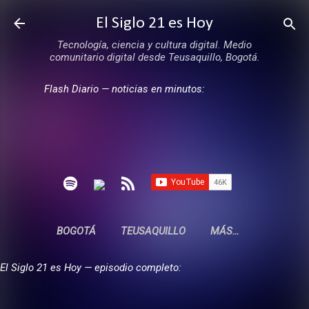
Ir al contenido principal
El Siglo 21 es Hoy
Tecnología, ciencia y cultura digital. Medio
comunitario digital desde Teusaquillo, Bogotá.
Flash Diario — noticias en minutos:
BOGOTÁ
TEUSAQUILLO
MÁS…
El Siglo 21 es Hoy — episodio completo: