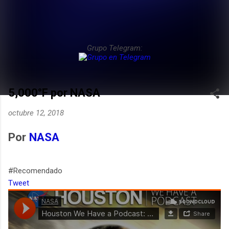
Grupo Telegram:
5,000°F por NASA
octubre 12, 2018
Por
NASA
#Recomendado
Tweet