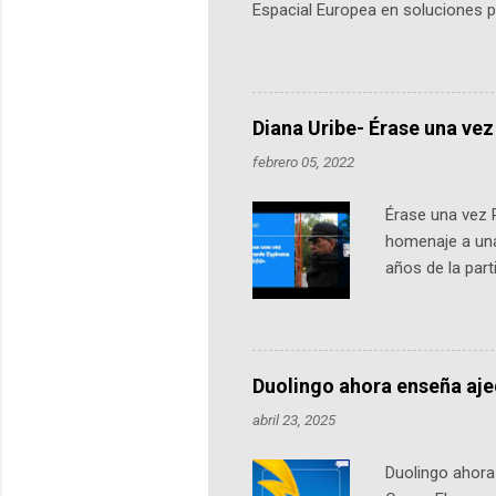
Espacial Europea en soluciones pr
Universidad de los Andes, reúne a
emprendedores y estudiantes. Qu
más de 60 ciudades, donde partic
datos orbitales. En Bogotá, arranc
Diana Uribe- Érase una vez
febrero 05, 2022
Érase una vez 
homenaje a una
años de la par
literatura, la h
podcast, de dón
nuestro protag
Notas del episo
Duolingo ahora enseña aj
pueden consult
abril 23, 2025
https://ift.tt/W
Duolingo ahora 