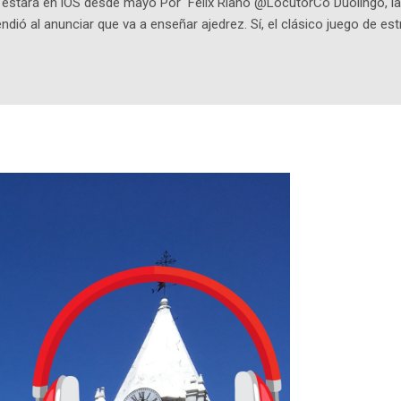
o estará en iOS desde mayo Por Félix Riaño @LocutorCo Duolingo, la
ndió al anunciar que va a enseñar ajedrez. Sí, el clásico juego de est
 la app, después de música y matemáticas. Comenzará como beta e
le primero en inglés. Los usuarios aprenderán desde lo más básico, 
tas. El sistema de enseñanza es similar al de sus otros cursos: lecc
páticos y ayudas visuales. ¿Será posible que una app que antes no
ugadores de ajedrez? Aún no podrás jugar contra otros humanos La a
ta con más de 37 millones de usuarios activos diarios. Desde 2022, 