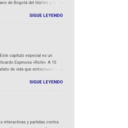
ario de Bogotá del Idartes y la
r aeroespacial para inspirar a
SIGUE LEYENDO
ompetencia mundial que opera en
 espaciales como satélites y
rio (calle 26B #5-93), in...
Este capítulo especial es un
Ricardo Espinosa «Richi». A 10
lato de vida que entrecruza la
 del origen de la narrativa de este
SIGUE LEYENDO
ven librera de Barichara y de
tamente de una novela de espías
ibros reunidos por Richi hoy se
Sociales! Facebook:
an...
 interactivas y partidas contra