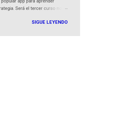
 popular app para aprender
rategia. Será el tercer curso no
n iOS a mediados de mayo y
SIGUE LEYENDO
como mover un alfil, hasta jugar
iones cortas, interactivas, con
s enseñó francés, ahora nos
plicación Duolingo fue lanzada
ha empeza...