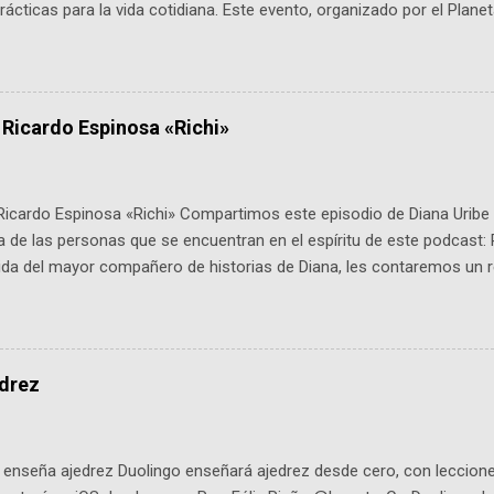
ácticas para la vida cotidiana. Este evento, organizado por el Planet
 expertos como el presidente de Airbus Colombia y líderes del secto
é es ActInSpace y por qué importa en Bogotá ActInSpace es una c
ipantes tienen 24 horas para idear startups basadas en tecnologías
a con un evento gratuito el 30 de enero a las 10:00 a. m. en el Planeta
 Ricardo Espinosa «Richi»
Ricardo Espinosa «Richi» Compartimos este episodio de Diana Uribe 
 de las personas que se encuentran en el espíritu de este podcast: 
tida del mayor compañero de historias de Diana, les contaremos un re
istoria, el cine, los cómics, la fantasía y el amor. También hablaremos
de viene "la fuerza poderosa", del relato viviente que encarna una jo
onista: un personaje de gabán y sombrero que parecía sacado direc
dio: -La colección Ricardo Espinosa: los cómics, las novelas y los l
edrez
ar en la Biblioteca Luis Ángel Arango ¡Síguenos en nuestras Redes 
q25SBg Instagram: https://ift.tt/UPfSeo3 Twitter: https://twitter.com/di
enseña ajedrez Duolingo enseñará ajedrez desde cero, con lecciones