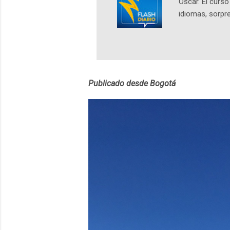
Oscar. El curs
idiomas, sorpre
lingüístico de
estará disponib
partidas comple
personajes sim
convierta en j
Publicado desde Bogotá
en 2012 y cuen