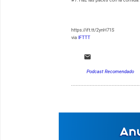
#7. Haz las paces con la comida.
https://ift.tt/2ynH71S
via
IFTTT
Podcast Recomendado