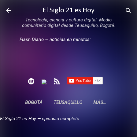
Ir al contenido principal
El Siglo 21 es Hoy
Tecnología, ciencia y cultura digital. Medio
comunitario digital desde Teusaquillo, Bogotá.
Flash Diario — noticias en minutos:
BOGOTÁ
TEUSAQUILLO
MÁS…
El Siglo 21 es Hoy — episodio completo: