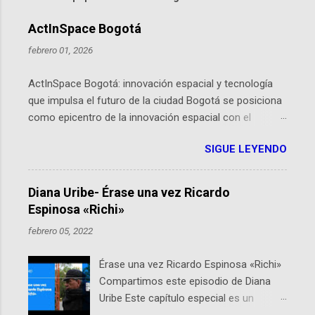
ActInSpace Bogotá
febrero 01, 2026
ActInSpace Bogotá: innovación espacial y tecnología
que impulsa el futuro de la ciudad Bogotá se posiciona
como epicentro de la innovación espacial con el
lanzamiento inminente de ActInSpace 2026, un
SIGUE LEYENDO
hackathon global que convierte tecnologías de la
Agencia Espacial Europea en soluciones prácticas para
la vida cotidiana. Este evento, organizado por el
Diana Uribe- Érase una vez Ricardo
Planetario de Bogotá del Idartes y la Universidad de los
Espinosa «Richi»
Andes, reúne a expertos como el presidente de Airbus
febrero 05, 2022
Colombia y líderes del sector aeroespacial para inspirar
a emprendedores y estudiantes. Qué es ActInSpace y
Érase una vez Ricardo Espinosa «Richi»
por qué importa en Bogotá ActInSpace es una
Compartimos este episodio de Diana
competencia mundial que opera en más de 60
Uribe Este capítulo especial es un
ciudades, donde participantes tienen 24 horas para