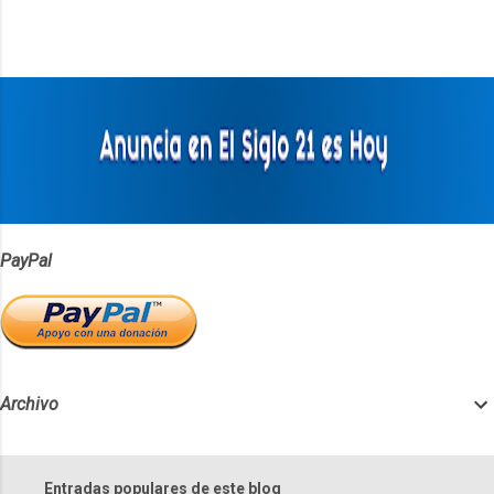
n
t
a
r
i
o
s
PayPal
Archivo
Entradas populares de este blog