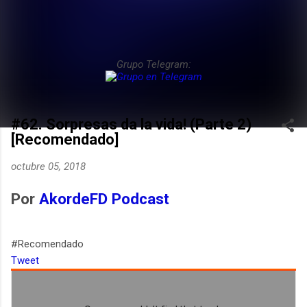
Grupo Telegram:
#62. Sorpresas da la vida! (Parte 2)
[Recomendado]
octubre 05, 2018
Por
AkordeFD Podcast
#Recomendado
Tweet