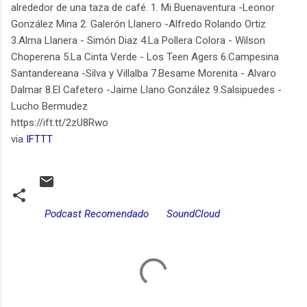
alrededor de una taza de café. 1. Mi Buenaventura -Leonor
González Mina 2. Galerón Llanero -Alfredo Rolando Ortiz
3.Alma Llanera - Simón Diaz 4.La Pollera Colora - Wilson
Choperena 5.La Cinta Verde - Los Teen Agers 6.Campesina
Santandereana -Silva y Villalba 7.Besame Morenita - Alvaro
Dalmar 8.El Cafetero -Jaime Llano González 9.Salsipuedes -
Lucho Bermudez
https://ift.tt/2zU8Rwo
via
IFTTT
Podcast Recomendado
SoundCloud
C
o
m
e