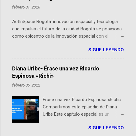
febrero 01, 2026
ActInSpace Bogotá: innovación espacial y tecnología
que impulsa el futuro de la ciudad Bogotá se posiciona
como epicentro de la innovación espacial con el
lanzamiento inminente de ActInSpace 2026, un
SIGUE LEYENDO
hackathon global que convierte tecnologías de la
Agencia Espacial Europea en soluciones prácticas para
la vida cotidiana. Este evento, organizado por el
Diana Uribe- Érase una vez Ricardo
Planetario de Bogotá del Idartes y la Universidad de los
Espinosa «Richi»
Andes, reúne a expertos como el presidente de Airbus
febrero 05, 2022
Colombia y líderes del sector aeroespacial para inspirar
a emprendedores y estudiantes. Qué es ActInSpace y
Érase una vez Ricardo Espinosa «Richi»
por qué importa en Bogotá ActInSpace es una
Compartimos este episodio de Diana
competencia mundial que opera en más de 60
Uribe Este capítulo especial es un
ciudades, donde participantes tienen 24 horas para
homenaje a una de las personas que se
idear startups basadas en tecnologías espaciales
SIGUE LEYENDO
encuentran en el espíritu de este
como satélites y datos orbitales. En Bogotá, arranca