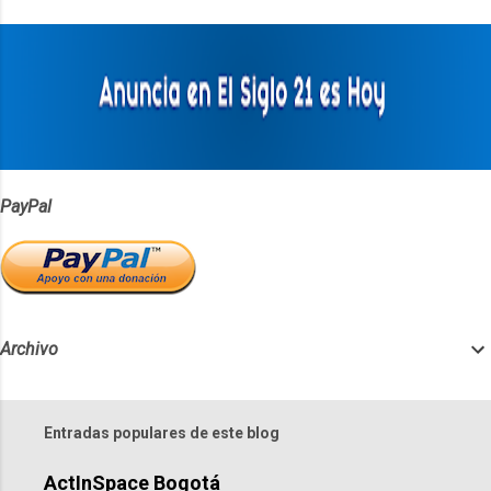
t
a
r
i
o
s
PayPal
Archivo
Entradas populares de este blog
ActInSpace Bogotá