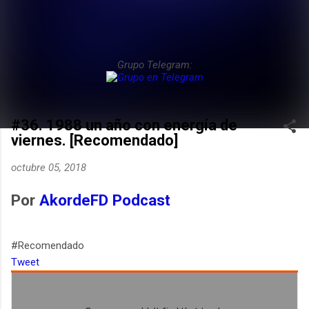
Grupo Telegram:
#36. 1988 un año con energía de
viernes. [Recomendado]
octubre 05, 2018
Por
AkordeFD Podcast
#Recomendado
Tweet