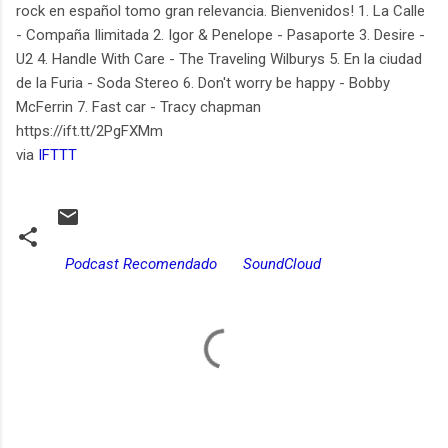
rock en español tomo gran relevancia. Bienvenidos! 1. La Calle
- Compaña Ilimitada 2. Igor & Penelope - Pasaporte 3. Desire -
U2 4. Handle With Care - The Traveling Wilburys 5. En la ciudad
de la Furia - Soda Stereo 6. Don't worry be happy - Bobby
McFerrin 7. Fast car - Tracy chapman
https://ift.tt/2PgFXMm
via
IFTTT
Podcast Recomendado
SoundCloud
C
o
m
e
n