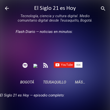
Ir al contenido principal
El Siglo 21 es Hoy
Tecnología, ciencia y cultura digital. Medio
comunitario digital desde Teusaquillo, Bogotá.
Flash Diario — noticias en minutos:
BOGOTÁ
TEUSAQUILLO
MÁS…
El Siglo 21 es Hoy — episodio completo: