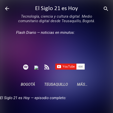
Ir al contenido principal
El Siglo 21 es Hoy
Tecnología, ciencia y cultura digital. Medio
comunitario digital desde Teusaquillo, Bogotá.
Flash Diario — noticias en minutos:
BOGOTÁ
TEUSAQUILLO
MÁS…
El Siglo 21 es Hoy — episodio completo: