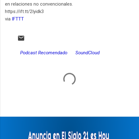
en relaciones no convencionales.
https://ift.tt/2Iyidk3
via
IFTTT
Podcast Recomendado
SoundCloud
C
o
m
e
n
t
a
r
i