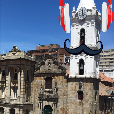
con personajes simpáticos y ayudas
visuales. ¿Será posible que una app que
antes nos enseñó francés, ahora nos
convierta en jugadores de ajedrez? Aún
no podrás jugar contra otros humanos
La aplicación Duolingo fue lanzada en
2012 y cuenta con más de 37 millones
de usuarios activos diarios. Desde 2022,
ha empeza...