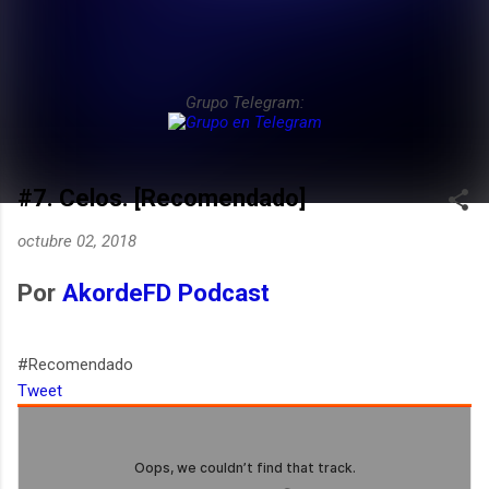
Grupo Telegram:
#7. Celos. [Recomendado]
octubre 02, 2018
Por
AkordeFD Podcast
#Recomendado
Tweet