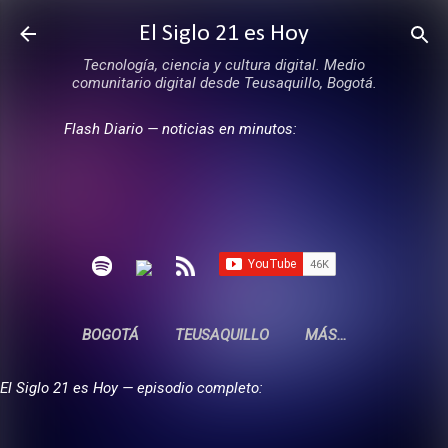
Ir al contenido principal
El Siglo 21 es Hoy
Tecnología, ciencia y cultura digital. Medio
comunitario digital desde Teusaquillo, Bogotá.
Flash Diario — noticias en minutos:
BOGOTÁ
TEUSAQUILLO
MÁS…
El Siglo 21 es Hoy — episodio completo: