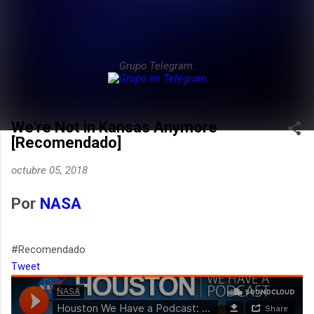
Grupo Telegram:
We're Not in Kansas Anymore
[Recomendado]
octubre 05, 2018
Por
NASA
#Recomendado
Tweet