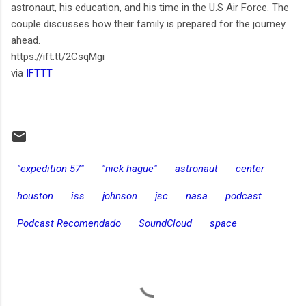
astronaut, his education, and his time in the U.S Air Force. The
couple discusses how their family is prepared for the journey
ahead.
https://ift.tt/2CsqMgi
via
IFTTT
"expedition 57"
"nick hague"
astronaut
center
houston
iss
johnson
jsc
nasa
podcast
Podcast Recomendado
SoundCloud
space
C
o
m