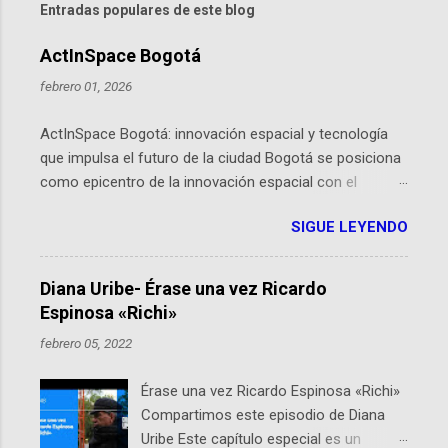
Entradas populares de este blog
ActInSpace Bogotá
febrero 01, 2026
ActInSpace Bogotá: innovación espacial y tecnología
que impulsa el futuro de la ciudad Bogotá se posiciona
como epicentro de la innovación espacial con el
lanzamiento inminente de ActInSpace 2026, un
SIGUE LEYENDO
hackathon global que convierte tecnologías de la
Agencia Espacial Europea en soluciones prácticas para
la vida cotidiana. Este evento, organizado por el
Diana Uribe- Érase una vez Ricardo
Planetario de Bogotá del Idartes y la Universidad de los
Espinosa «Richi»
Andes, reúne a expertos como el presidente de Airbus
febrero 05, 2022
Colombia y líderes del sector aeroespacial para inspirar
a emprendedores y estudiantes. Qué es ActInSpace y
Érase una vez Ricardo Espinosa «Richi»
por qué importa en Bogotá ActInSpace es una
Compartimos este episodio de Diana
competencia mundial que opera en más de 60
Uribe Este capítulo especial es un
ciudades, donde participantes tienen 24 horas para