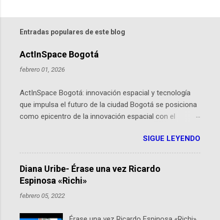
Entradas populares de este blog
ActInSpace Bogotá
febrero 01, 2026
ActInSpace Bogotá: innovación espacial y tecnología
que impulsa el futuro de la ciudad Bogotá se posiciona
como epicentro de la innovación espacial con el
lanzamiento inminente de ActInSpace 2026, un
SIGUE LEYENDO
hackathon global que convierte tecnologías de la
Agencia Espacial Europea en soluciones prácticas para
la vida cotidiana. Este evento, organizado por el
Diana Uribe- Érase una vez Ricardo
Planetario de Bogotá del Idartes y la Universidad de los
Espinosa «Richi»
Andes, reúne a expertos como el presidente de Airbus
febrero 05, 2022
Colombia y líderes del sector aeroespacial para inspirar
a emprendedores y estudiantes. Qué es ActInSpace y
Érase una vez Ricardo Espinosa «Richi»