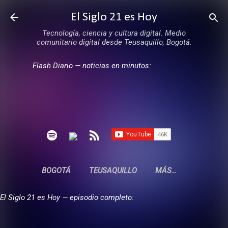
Ir al contenido principal
El Siglo 21 es Hoy
Tecnología, ciencia y cultura digital. Medio
comunitario digital desde Teusaquillo, Bogotá.
Flash Diario — noticias en minutos:
BOGOTÁ
TEUSAQUILLO
MÁS…
El Siglo 21 es Hoy — episodio completo: