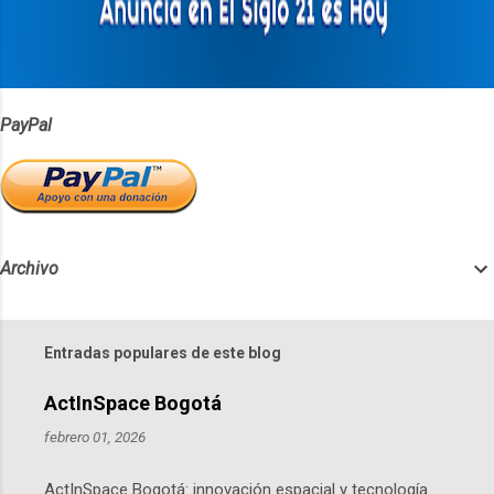
i
o
s
PayPal
Archivo
Entradas populares de este blog
ActInSpace Bogotá
febrero 01, 2026
ActInSpace Bogotá: innovación espacial y tecnología