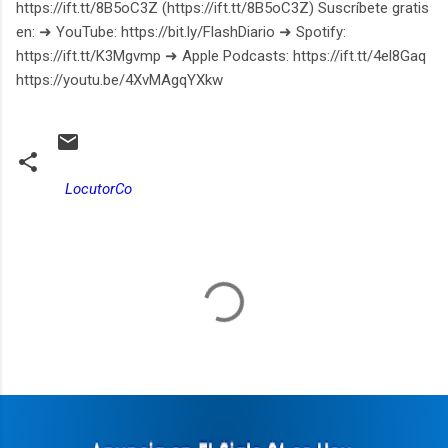
https://ift.tt/8B5oC3Z (https://ift.tt/8B5oC3Z) Suscríbete gratis
en: ➜ YouTube: https://bit.ly/FlashDiario ➜ Spotify:
https://ift.tt/K3Mgvmp ➜ Apple Podcasts: https://ift.tt/4el8Gaq
https://youtu.be/4XvMAgqYXkw
LocutorCo
C
o
m
e
n
t
a
r