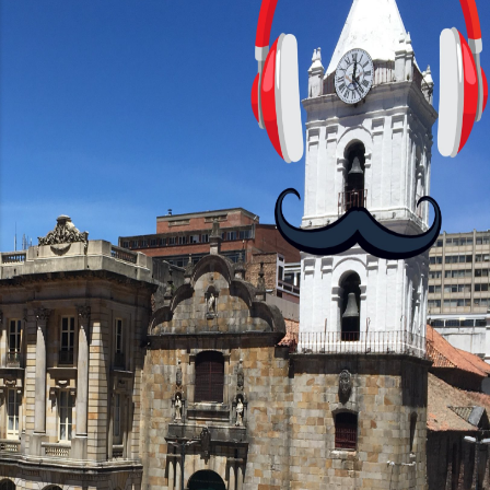
con personajes simpáticos y ayudas
visuales. ¿Será posible que una app que
antes nos enseñó francés, ahora nos
convierta en jugadores de ajedrez? Aún
no podrás jugar contra otros humanos
La aplicación Duolingo fue lanzada en
2012 y cuenta con más de 37 millones
de usuarios activos diarios. Desde 2022,
ha empeza...