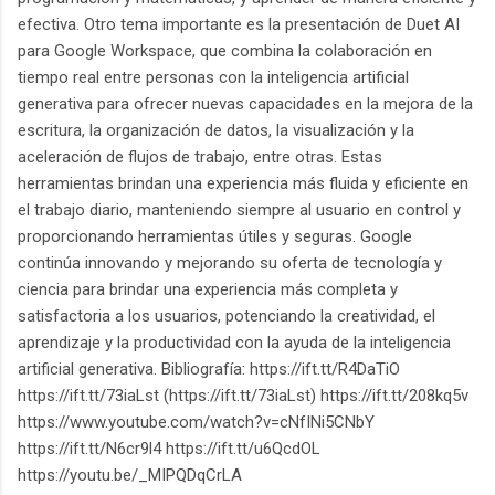
efectiva. Otro tema importante es la presentación de Duet AI
para Google Workspace, que combina la colaboración en
tiempo real entre personas con la inteligencia artificial
generativa para ofrecer nuevas capacidades en la mejora de la
escritura, la organización de datos, la visualización y la
aceleración de flujos de trabajo, entre otras. Estas
herramientas brindan una experiencia más fluida y eficiente en
el trabajo diario, manteniendo siempre al usuario en control y
proporcionando herramientas útiles y seguras. Google
continúa innovando y mejorando su oferta de tecnología y
ciencia para brindar una experiencia más completa y
satisfactoria a los usuarios, potenciando la creatividad, el
aprendizaje y la productividad con la ayuda de la inteligencia
artificial generativa. Bibliografía: https://ift.tt/R4DaTiO
https://ift.tt/73iaLst (https://ift.tt/73iaLst) https://ift.tt/208kq5v
https://www.youtube.com/watch?v=cNfINi5CNbY
https://ift.tt/N6cr9l4 https://ift.tt/u6QcdOL
https://youtu.be/_MIPQDqCrLA