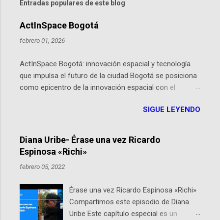
Entradas populares de este blog
ActInSpace Bogotá
febrero 01, 2026
ActInSpace Bogotá: innovación espacial y tecnología
que impulsa el futuro de la ciudad Bogotá se posiciona
como epicentro de la innovación espacial con el
lanzamiento inminente de ActInSpace 2026, un
SIGUE LEYENDO
hackathon global que convierte tecnologías de la
Agencia Espacial Europea en soluciones prácticas para
la vida cotidiana. Este evento, organizado por el
Diana Uribe- Érase una vez Ricardo
Planetario de Bogotá del Idartes y la Universidad de los
Espinosa «Richi»
Andes, reúne a expertos como el presidente de Airbus
febrero 05, 2022
Colombia y líderes del sector aeroespacial para inspirar
a emprendedores y estudiantes. Qué es ActInSpace y
Érase una vez Ricardo Espinosa «Richi»
por qué importa en Bogotá ActInSpace es una
Compartimos este episodio de Diana
competencia mundial que opera en más de 60
Uribe Este capítulo especial es un
ciudades, donde participantes tienen 24 horas para