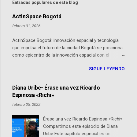
Entradas populares de este blog
ActInSpace Bogotá
febrero 01, 2026
ActInSpace Bogotá: innovación espacial y tecnología
que impulsa el futuro de la ciudad Bogotá se posiciona
como epicentro de la innovación espacial con el
lanzamiento inminente de ActInSpace 2026, un
SIGUE LEYENDO
hackathon global que convierte tecnologías de la
Agencia Espacial Europea en soluciones prácticas para
la vida cotidiana. Este evento, organizado por el
Diana Uribe- Érase una vez Ricardo
Planetario de Bogotá del Idartes y la Universidad de los
Espinosa «Richi»
Andes, reúne a expertos como el presidente de Airbus
febrero 05, 2022
Colombia y líderes del sector aeroespacial para inspirar
a emprendedores y estudiantes. Qué es ActInSpace y
Érase una vez Ricardo Espinosa «Richi»
por qué importa en Bogotá ActInSpace es una
Compartimos este episodio de Diana
competencia mundial que opera en más de 60
Uribe Este capítulo especial es un
ciudades, donde participantes tienen 24 horas para