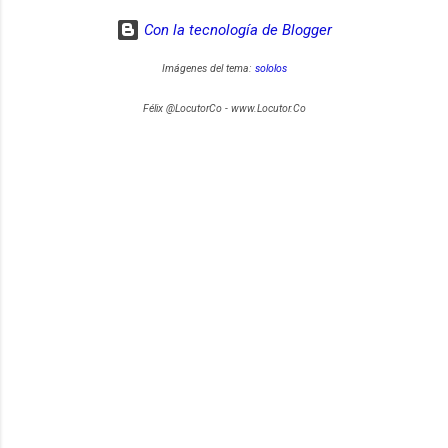
Con la tecnología de Blogger
Imágenes del tema:
sololos
Félix @LocutorCo - www.Locutor.Co