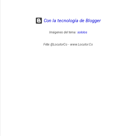
Con la tecnología de Blogger
Imágenes del tema:
sololos
Félix @LocutorCo - www.Locutor.Co