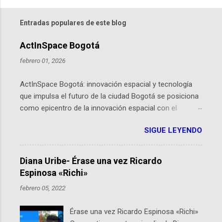
Entradas populares de este blog
ActInSpace Bogotá
febrero 01, 2026
ActInSpace Bogotá: innovación espacial y tecnología
que impulsa el futuro de la ciudad Bogotá se posiciona
como epicentro de la innovación espacial con el
lanzamiento inminente de ActInSpace 2026, un
SIGUE LEYENDO
hackathon global que convierte tecnologías de la
Agencia Espacial Europea en soluciones prácticas para
la vida cotidiana. Este evento, organizado por el
Diana Uribe- Érase una vez Ricardo
Planetario de Bogotá del Idartes y la Universidad de los
Espinosa «Richi»
Andes, reúne a expertos como el presidente de Airbus
febrero 05, 2022
Colombia y líderes del sector aeroespacial para inspirar
a emprendedores y estudiantes. Qué es ActInSpace y
Érase una vez Ricardo Espinosa «Richi»
por qué importa en Bogotá ActInSpace es una