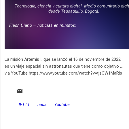
La misión Artemis I, que se lanzó el 16 de noviembre de 2022,
es un viaje espacial sin astronautas que tiene como objetivo ...
via YouTube https://www.youtube.com/watch?v=tjzCW1MaRls
IFTTT
nasa
Youtube
C
o