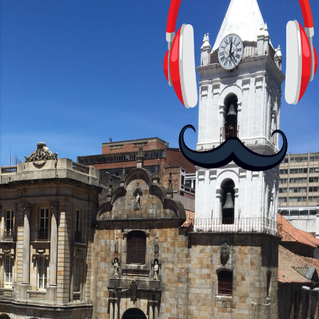
cursos: lecciones cortas, interactivas,
con personajes simpáticos y ayudas
visuales. ¿Será posible que una app que
antes nos enseñó francés, ahora nos
convierta en jugadores de ajedrez? Aún
no podrás jugar contra otros humanos
La aplicación Duolingo fue lanzada en
2012 y cuenta con más de 37 millones
de usuarios activos diarios. Desde 2022,
ha empeza...