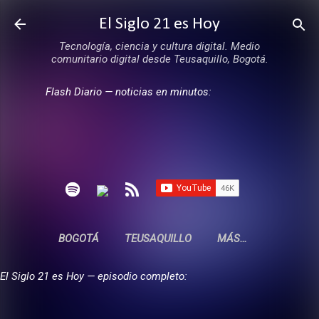
Ir al contenido principal
El Siglo 21 es Hoy
Tecnología, ciencia y cultura digital. Medio
comunitario digital desde Teusaquillo, Bogotá.
Flash Diario — noticias en minutos:
BOGOTÁ
TEUSAQUILLO
MÁS…
El Siglo 21 es Hoy — episodio completo: