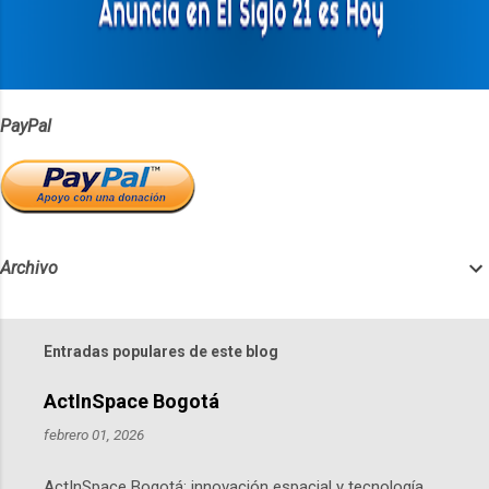
i
o
s
PayPal
Archivo
Entradas populares de este blog
ActInSpace Bogotá
febrero 01, 2026
ActInSpace Bogotá: innovación espacial y tecnología