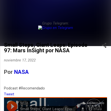
Grupo Telegram:
Small Steps, Giant Leaps: Episode
97: Mars InSight por NASA
noviembre 17, 2022
Por
NASA
Podcast #Recomendado
Tweet