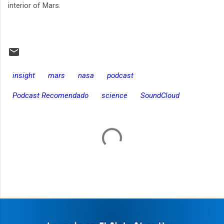
interior of Mars.
insight
mars
nasa
podcast
Podcast Recomendado
science
SoundCloud
C
o
m
e
n
t
a
r