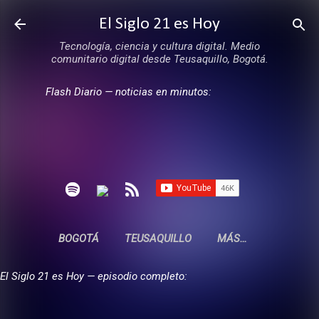
Ir al contenido principal
El Siglo 21 es Hoy
Tecnología, ciencia y cultura digital. Medio
comunitario digital desde Teusaquillo, Bogotá.
Flash Diario — noticias en minutos:
BOGOTÁ
TEUSAQUILLO
MÁS…
El Siglo 21 es Hoy — episodio completo: