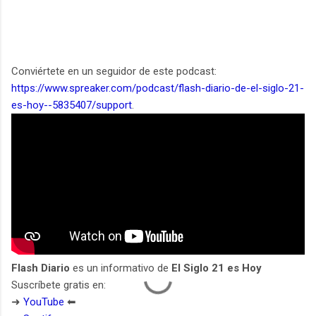
Conviértete en un seguidor de este podcast:
https://www.spreaker.com/podcast/flash-diario-de-el-siglo-21-
es-hoy--5835407/support
.
Flash Diario
es un informativo de
El Siglo 21 es Hoy
Suscríbete gratis en:
➜
YouTube
⬅︎