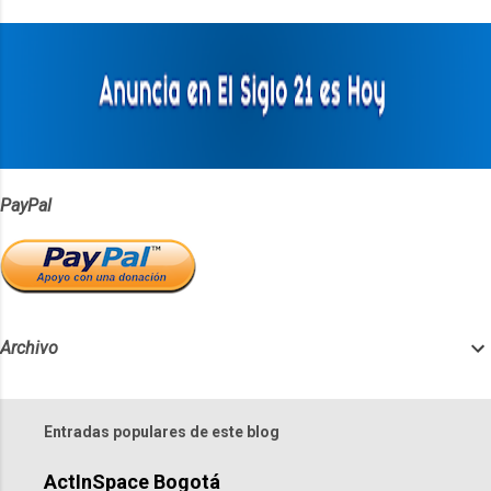
t
a
r
i
o
s
PayPal
Archivo
Entradas populares de este blog
ActInSpace Bogotá