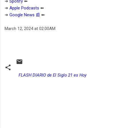
➜
Spotify
⬅︎
➜
Apple Podcasts
⬅︎
➜
Google News 📰
⬅︎
March 12, 2024 at 02:00AM
FLASH DIARIO de El Siglo 21 es Hoy
C
o
m
e
n