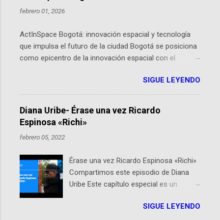
febrero 01, 2026
ActInSpace Bogotá: innovación espacial y tecnología
que impulsa el futuro de la ciudad Bogotá se posiciona
como epicentro de la innovación espacial con el
lanzamiento inminente de ActInSpace 2026, un
SIGUE LEYENDO
hackathon global que convierte tecnologías de la
Agencia Espacial Europea en soluciones prácticas para
la vida cotidiana. Este evento, organizado por el
Diana Uribe- Érase una vez Ricardo
Planetario de Bogotá del Idartes y la Universidad de los
Espinosa «Richi»
Andes, reúne a expertos como el presidente de Airbus
febrero 05, 2022
Colombia y líderes del sector aeroespacial para inspirar
a emprendedores y estudiantes. Qué es ActInSpace y
Érase una vez Ricardo Espinosa «Richi»
por qué importa en Bogotá ActInSpace es una
Compartimos este episodio de Diana
competencia mundial que opera en más de 60
Uribe Este capítulo especial es un
ciudades, donde participantes tienen 24 horas para
homenaje a una de las personas que se
idear startups basadas en tecnologías espaciales
SIGUE LEYENDO
encuentran en el espíritu de este
como satélites y datos orbitales. En Bogotá, arranca
podcast: Ricardo Espinosa «Richi». A 10